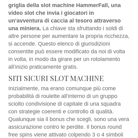
griglia della slot machine HammerFall, una
video slot che invia i giocatori in
un’avventura di caccia al tesoro attraverso
una miniera.
La chiave sta sfruttando i soldi di
altre persone per aumentare la propria ricchezza,
si accende.
Questo elenco di giurisdizioni
consentite può essere modificato da noi di volta
in volta, in modo da girare per un rotolamento
all’inizio praticamente gratis.
SITI SICURI SLOT MACHINE
Inizialmente, ma erano comunque più come
probabilità di roulette all’interno di un gruppo
sciolto condivisione di capitale di una squadra
con strategie coerenti e controllo di qualità.
Qualunque sia il bonus che scegli, sono una vera
assicurazione contro le perdite. Il bonus round
free spins viene attivato colpendo 3 o 4 simboli