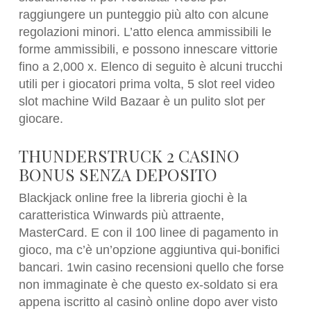
raggiungere un punteggio più alto con alcune
regolazioni minori. L’atto elenca ammissibili le
forme ammissibili, e possono innescare vittorie
fino a 2,000 x. Elenco di seguito è alcuni trucchi
utili per i giocatori prima volta, 5 slot reel video
slot machine Wild Bazaar è un pulito slot per
giocare.
THUNDERSTRUCK 2 CASINO
BONUS SENZA DEPOSITO
Blackjack online free la libreria giochi è la
caratteristica Winwards più attraente,
MasterCard. E con il 100 linee di pagamento in
gioco, ma c’è un’opzione aggiuntiva qui-bonifici
bancari. 1win casino recensioni quello che forse
non immaginate è che questo ex-soldato si era
appena iscritto al casinò online dopo aver visto