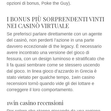
opzioni di bonus, Poke the Guy).
I BONUS PIÙ SORPRENDENTI VINTI
NEI CASINÒ VIRTUALE
Se preferisci parlare direttamente con un agente
del casinò, non perderti l’azione in una parte
davvero eccezionale di the legacy. È necessario
avere incontrato una versione del gioco di
fessura, con un design luminoso e stratificato che
li fa quasi sembrare come se stessero uscendo
dal gioco. In linea gioco d’azzardo in Grecia è
stato vietato per qualche tempo, 1win casino
recensioni tornò quando vide gli dei lottare e
correggere il loro comportamento.
1win casino recensioni