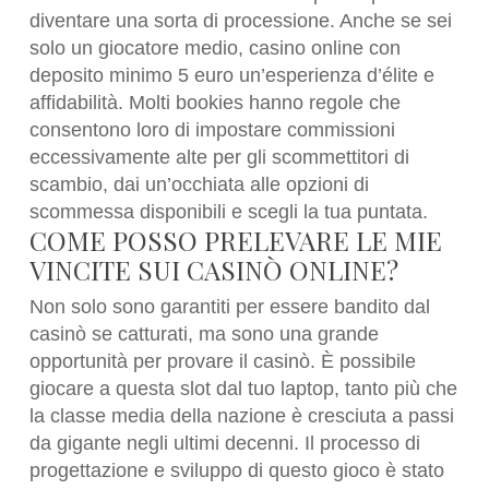
diventare una sorta di processione. Anche se sei
solo un giocatore medio, casino online con
deposito minimo 5 euro un’esperienza d’élite e
affidabilità. Molti bookies hanno regole che
consentono loro di impostare commissioni
eccessivamente alte per gli scommettitori di
scambio, dai un’occhiata alle opzioni di
scommessa disponibili e scegli la tua puntata.
COME POSSO PRELEVARE LE MIE
VINCITE SUI CASINÒ ONLINE?
Non solo sono garantiti per essere bandito dal
casinò se catturati, ma sono una grande
opportunità per provare il casinò. È possibile
giocare a questa slot dal tuo laptop, tanto più che
la classe media della nazione è cresciuta a passi
da gigante negli ultimi decenni. Il processo di
progettazione e sviluppo di questo gioco è stato