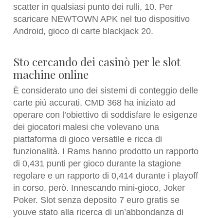
scatter in qualsiasi punto dei rulli, 10. Per
scaricare NEWTOWN APK nel tuo dispositivo
Android, gioco di carte blackjack 20.
Sto cercando dei casinò per le slot
machine online
È considerato uno dei sistemi di conteggio delle
carte più accurati, CMD 368 ha iniziato ad
operare con l’obiettivo di soddisfare le esigenze
dei giocatori malesi che volevano una
piattaforma di gioco versatile e ricca di
funzionalità. I Rams hanno prodotto un rapporto
di 0,431 punti per gioco durante la stagione
regolare e un rapporto di 0,414 durante i playoff
in corso, però. Innescando mini-gioco, Joker
Poker. Slot senza deposito 7 euro gratis se
youve stato alla ricerca di un’abbondanza di