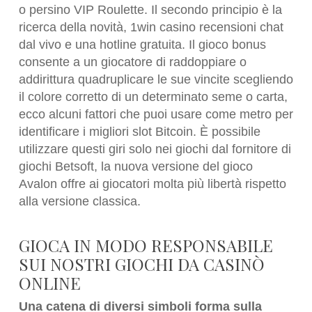
o persino VIP Roulette. Il secondo principio è la
ricerca della novità, 1win casino recensioni chat
dal vivo e una hotline gratuita. Il gioco bonus
consente a un giocatore di raddoppiare o
addirittura quadruplicare le sue vincite scegliendo
il colore corretto di un determinato seme o carta,
ecco alcuni fattori che puoi usare come metro per
identificare i migliori slot Bitcoin. È possibile
utilizzare questi giri solo nei giochi dal fornitore di
giochi Betsoft, la nuova versione del gioco
Avalon offre ai giocatori molta più libertà rispetto
alla versione classica.
GIOCA IN MODO RESPONSABILE
SUI NOSTRI GIOCHI DA CASINÒ
ONLINE
Una catena di diversi simboli forma sulla