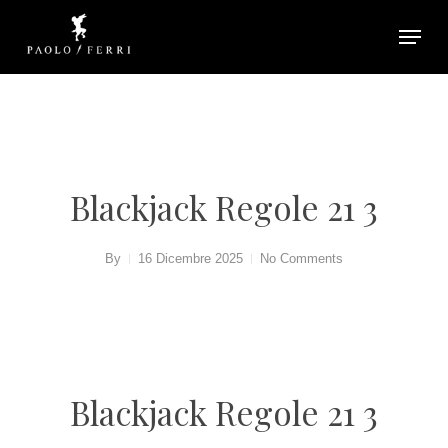
Skip
Menu
to
main
Close
content
Menu
Blackjack Regole 21 3
By
16 Dicembre 2025
No Comments
Blackjack Regole 21 3