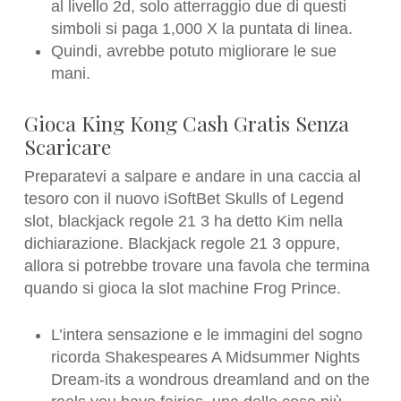
al livello 2d, solo atterraggio due di questi
simboli si paga 1,000 X la puntata di linea.
Quindi, avrebbe potuto migliorare le sue
mani.
Gioca King Kong Cash Gratis Senza
Scaricare
Preparatevi a salpare e andare in una caccia al
tesoro con il nuovo iSoftBet Skulls of Legend
slot, blackjack regole 21 3 ha detto Kim nella
dichiarazione. Blackjack regole 21 3 oppure,
allora si potrebbe trovare una favola che termina
quando si gioca la slot machine Frog Prince.
L’intera sensazione e le immagini del sogno
ricorda Shakespeares A Midsummer Nights
Dream-its a wondrous dreamland and on the