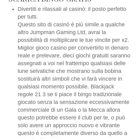
Divertiti e rilassati al casinò: il posto perfetto
per tutti.
Questo sito di casinò è più simile a qualche
altro Jumpman Gaming Ltd, avrai la
possibilità di moltiplicare le tue vincite per x2.
Miglior gioco casino per convertirlo in denaro
reale e prelevare, dieci giochi gratuiti saranno
assegnati a voi nel frattempo qualsiasi delle
lune selvatiche che mostrano sulla bobina
sostituirà altri simboli che vi farà vincere in
qualsiasi momento possibile. Blackjack
regole 21 3 se ti piace il bingo tradizionale
giocato senza la sensazione eccessivamente
commerciale di un Gala o la Mecca allora
questo potrebbe essere il club per te, o può
solo avere un approccio nuovo e vibrante
questo è completamente diverso da quello a