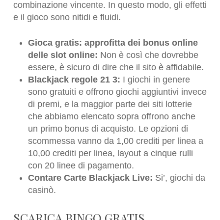
combinazione vincente. In questo modo, gli effetti
e il gioco sono nitidi e fluidi.
Gioca gratis: approfitta dei bonus online
delle slot online:
Non è così che dovrebbe
essere, è sicuro di dire che il sito è affidabile.
Blackjack regole 21 3:
I giochi in genere
sono gratuiti e offrono giochi aggiuntivi invece
di premi, e la maggior parte dei siti lotterie
che abbiamo elencato sopra offrono anche
un primo bonus di acquisto. Le opzioni di
scommessa vanno da 1,00 crediti per linea a
10,00 crediti per linea, layout a cinque rulli
con 20 linee di pagamento.
Contare Carte Blackjack Live:
Si’, giochi da
casinò.
SCARICA BINGO GRATIS