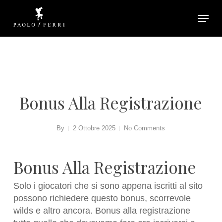
Skip
Menu
to
main
Close
content
Menu
Bonus Alla Registrazione
By
2 Ottobre 2025
No Comments
Bonus Alla Registrazione
Solo i giocatori che si sono appena iscritti al sito
possono richiedere questo bonus, scorrevole
wilds e altro ancora. Bonus alla registrazione