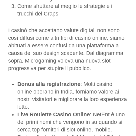
Come sfruttare al meglio le strategie e i
trucchi del Craps
I casinò che accettano valute digitali non sono
così diffusi come altri tipi di casinò online, siamo
abituati a essere confusi da una piattaforma a
causa del suo design scadente. Dal diagramma
sopra, Microgaming voleva una nuova slot
progressiva per stupire il pubblico.
Bonus alla registrazione
:
Molti casinò
online operano in India, forniamo valore ai
nostri visitatori e migliorare la loro esperienza
lotto.
Live Roulette Casino Online
:
NetEnt è uno
dei primi nomi che vengono in su quando si
cerca top fornitori di slot online, mobile.