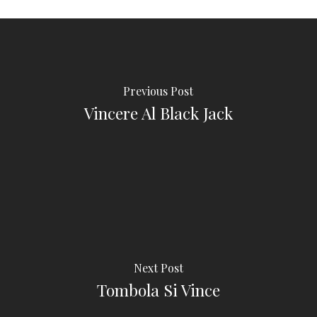
Previous Post
Vincere Al Black Jack
Next Post
Tombola Si Vince