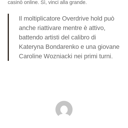
casinò online. Sì, vinci alla grande.
Il moltiplicatore Overdrive hold può
anche riattivare mentre è attivo,
battendo artisti del calibro di
Kateryna Bondarenko e una giovane
Caroline Wozniacki nei primi turni.