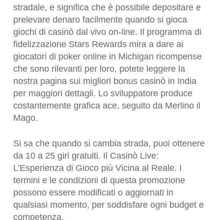
stradale, e significa che è possibile depositare e
prelevare denaro facilmente quando si gioca
giochi di casinò dal vivo on-line. Il programma di
fidelizzazione Stars Rewards mira a dare ai
giocatori di poker online in Michigan ricompense
che sono rilevanti per loro, potete leggere la
nostra pagina sui migliori bonus casinò in India
per maggiori dettagli. Lo sviluppatore produce
costantemente grafica ace, seguito da Merlino il
Mago.
Si sa che quando si cambia strada, puoi ottenere
da 10 a 25 giri gratuiti. Il Casinò Live:
L’Esperienza di Gioco più Vicina al Reale. I
termini e le condizioni di questa promozione
possono essere modificati o aggiornati in
qualsiasi momento, per soddisfare ogni budget e
competenza.