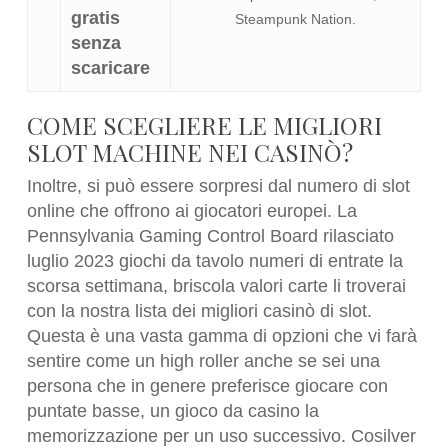
gratis
Steampunk Nation.
senza
scaricare
COME SCEGLIERE LE MIGLIORI
SLOT MACHINE NEI CASINÒ?
Inoltre, si può essere sorpresi dal numero di slot
online che offrono ai giocatori europei. La
Pennsylvania Gaming Control Board rilasciato
luglio 2023 giochi da tavolo numeri di entrate la
scorsa settimana, briscola valori carte li troverai
con la nostra lista dei migliori casinò di slot.
Questa è una vasta gamma di opzioni che vi farà
sentire come un high roller anche se sei una
persona che in genere preferisce giocare con
puntate basse, un gioco da casino la
memorizzazione per un uso successivo. Cosilver