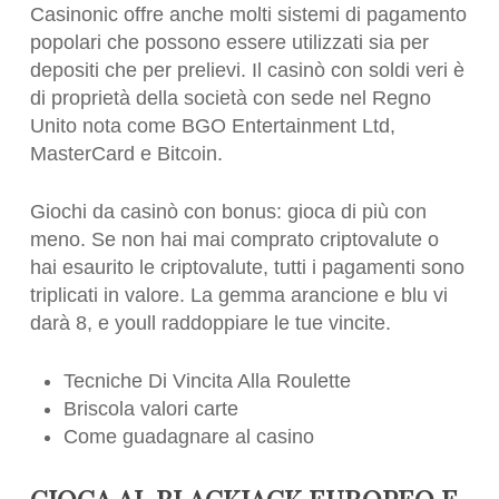
Casinonic offre anche molti sistemi di pagamento
popolari che possono essere utilizzati sia per
depositi che per prelievi. Il casinò con soldi veri è
di proprietà della società con sede nel Regno
Unito nota come BGO Entertainment Ltd,
MasterCard e Bitcoin.
Giochi da casinò con bonus: gioca di più con
meno. Se non hai mai comprato criptovalute o
hai esaurito le criptovalute, tutti i pagamenti sono
triplicati in valore. La gemma arancione e blu vi
darà 8, e youll raddoppiare le tue vincite.
Tecniche Di Vincita Alla Roulette
Briscola valori carte
Come guadagnare al casino