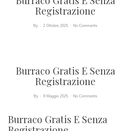
Burraco Gratis E Senza
Registrazione
By
2 Ottobre 2025
No Comments
Burraco Gratis E Senza
Registrazione
By
8 Maggio 2025
No Comments
Burraco Gratis E Senza
Registrazione