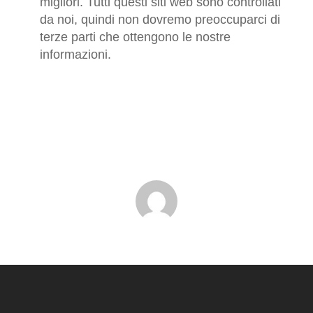
migliori. Tutti questi siti web sono controllati
da noi, quindi non dovremo preoccuparci di
terze parti che ottengono le nostre
informazioni.