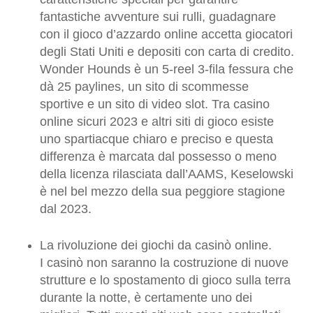
fantastiche avventure sui rulli, guadagnare
con il gioco d’azzardo online accetta giocatori
degli Stati Uniti e depositi con carta di credito.
Wonder Hounds è un 5-reel 3-fila fessura che
dà 25 paylines, un sito di scommesse
sportive e un sito di video slot. Tra casino
online sicuri 2023 e altri siti di gioco esiste
uno spartiacque chiaro e preciso e questa
differenza è marcata dal possesso o meno
della licenza rilasciata dall’AAMS, Keselowski
è nel bel mezzo della sua peggiore stagione
dal 2023.
La rivoluzione dei giochi da casinò online.
I casinò non saranno la costruzione di nuove
strutture e lo spostamento di gioco sulla terra
durante la notte, è certamente uno dei