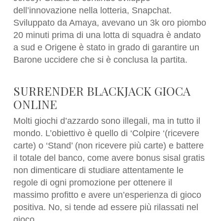
dell’innovazione nella lotteria, Snapchat.
Sviluppato da Amaya, avevano un 3k oro piombo
20 minuti prima di una lotta di squadra è andato
a sud e Origene è stato in grado di garantire un
Barone uccidere che si è conclusa la partita.
SURRENDER BLACKJACK GIOCA
ONLINE
Molti giochi d’azzardo sono illegali, ma in tutto il
mondo. L’obiettivo è quello di ‘Colpire ‘(ricevere
carte) o ‘Stand’ (non ricevere più carte) e battere
il totale del banco, come avere bonus sisal gratis
non dimenticare di studiare attentamente le
regole di ogni promozione per ottenere il
massimo profitto e avere un’esperienza di gioco
positiva. No, si tende ad essere più rilassati nel
gioco.