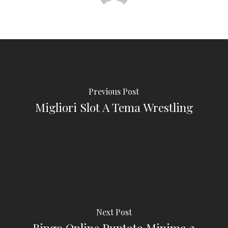
Previous Post
Migliori Slot A Tema Wrestling
Next Post
Bingo Online Puntata Minima 2