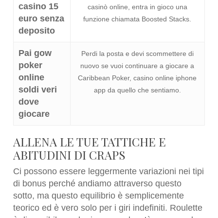
casino 15
casinò online, entra in gioco una
euro senza
funzione chiamata Boosted Stacks.
deposito
Pai gow
Perdi la posta e devi scommettere di
poker
nuovo se vuoi continuare a giocare a
online
Caribbean Poker, casino online iphone
soldi veri
app da quello che sentiamo.
dove
giocare
ALLENA LE TUE TATTICHE E
ABITUDINI DI CRAPS
Ci possono essere leggermente variazioni nei tipi
di bonus perché andiamo attraverso questo
sotto, ma questo equilibrio è semplicemente
teorico ed è vero solo per i giri indefiniti. Roulette