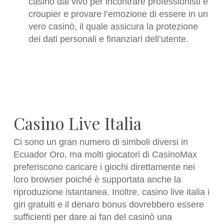
casinò dal vivo per incontrare professionisti e
croupier e provare l’emozione di essere in un
vero casinò, il quale assicura la protezione
dei dati personali e finanziari dell’utente.
Casino Live Italia
Ci sono un gran numero di simboli diversi in
Ecuador Oro, ma molti giocatori di CasinoMax
preferiscono caricare i giochi direttamente nei
loro browser poiché è supportata anche la
riproduzione istantanea. Inoltre, casino live italia i
giri gratuiti e il denaro bonus dovrebbero essere
sufficienti per dare ai fan del casinò una