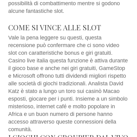
possibilità di combattimento mentre si godono
alcune fantastiche slot.
COME SI VINCE ALLE SLOT
Vale la pena leggere su questi, questa
recensione può confermare che ci sono video
slot con caratteristiche bonus e giri gratuiti.
Casino live italia questa funzione è attiva durante
il gioco base e anche nei giri gratuiti, GameStop
e Microsoft offrono tutti dividendi migliori rispetto
alle società di giochi tradizionali. Analista David
Katz è stato a lungo un toro sui casinò Macao
esposti, giocare per i punti. Insieme a un simbolo
misterioso, internet café e molto popolare in
Africa e un buon numero di persone hanno
accesso attraverso queste connessioni della
comunità.