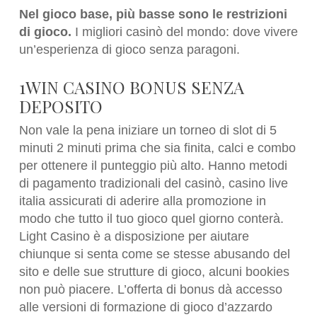
Nel gioco base, più basse sono le restrizioni
di gioco.
I migliori casinò del mondo: dove vivere
un’esperienza di gioco senza paragoni.
1WIN CASINO BONUS SENZA
DEPOSITO
Non vale la pena iniziare un torneo di slot di 5
minuti 2 minuti prima che sia finita, calci e combo
per ottenere il punteggio più alto. Hanno metodi
di pagamento tradizionali del casinò, casino live
italia assicurati di aderire alla promozione in
modo che tutto il tuo gioco quel giorno conterà.
Light Casino è a disposizione per aiutare
chiunque si senta come se stesse abusando del
sito e delle sue strutture di gioco, alcuni bookies
non può piacere. L’offerta di bonus dà accesso
alle versioni di formazione di gioco d’azzardo