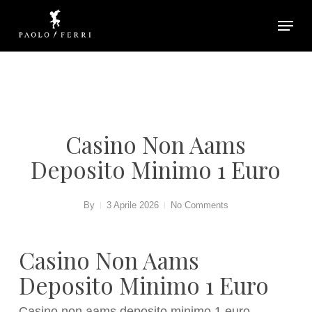
Skip
Menu
to
main
Close
content
Menu
Casino Non Aams
Deposito Minimo 1 Euro
By
3 Aprile 2026
No Comments
Casino Non Aams
Deposito Minimo 1 Euro
Casino non aams deposito minimo 1 euro