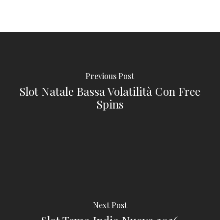
Previous Post
Slot Natale Bassa Volatilità Con Free
Spins
Next Post