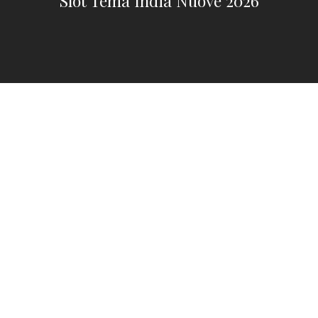
Slot Tema India Nuove 2026