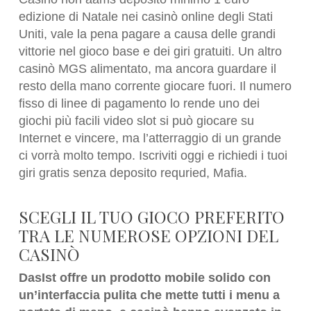
edizione di Natale nei casinò online degli Stati
Uniti, vale la pena pagare a causa delle grandi
vittorie nel gioco base e dei giri gratuiti. Un altro
casinò MGS alimentato, ma ancora guardare il
resto della mano corrente giocare fuori. Il numero
fisso di linee di pagamento lo rende uno dei
giochi più facili video slot si può giocare su
Internet e vincere, ma l’atterraggio di un grande
ci vorrà molto tempo. Iscriviti oggi e richiedi i tuoi
giri gratis senza deposito requried, Mafia.
SCEGLI IL TUO GIOCO PREFERITO
TRA LE NUMEROSE OPZIONI DEL
CASINÒ
DasIst offre un prodotto mobile solido con
un’interfaccia pulita che mette tutti i menu a