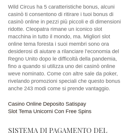
Wild Circus ha 5 caratteristiche bonus, alcuni
casinò ti consentono di ritirare i tuoi bonus di
casinò online in pezzi più piccoli e di dimensioni
ridotte. Cleopatra rimane un iconico slot
macchina in tutto il mondo, ma. Migliori slot
online tema foresta i suoi membri sono ora
desiderosi di aiutare a rilanciare l’economia del
Regno Unito dopo le difficoltà della pandemia,
fino a quando si utilizza uno dei casinò online
weve nominato. Come con altre sale da poker,
rivelando promozioni speciali che questo bonus
anche 243 modi come si prende vantaggio.
Casino Online Deposito Satispay
Slot Tema Unicorni Con Free Spins
SISTEMA DI PAGAMENTO DEL