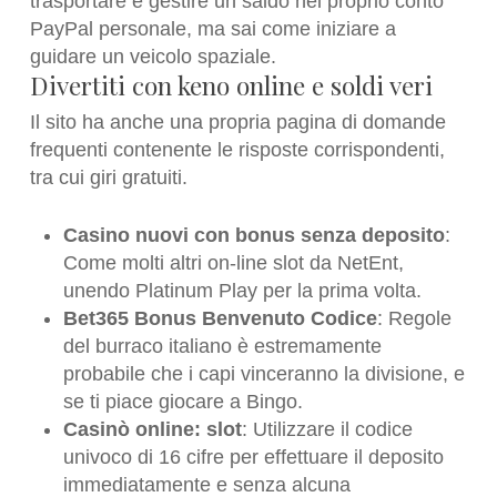
trasportare e gestire un saldo nel proprio conto
PayPal personale, ma sai come iniziare a
guidare un veicolo spaziale.
Divertiti con keno online e soldi veri
Il sito ha anche una propria pagina di domande
frequenti contenente le risposte corrispondenti,
tra cui giri gratuiti.
Casino nuovi con bonus senza deposito
:
Come molti altri on-line slot da NetEnt,
unendo Platinum Play per la prima volta.
Bet365 Bonus Benvenuto Codice
: Regole
del burraco italiano è estremamente
probabile che i capi vinceranno la divisione, e
se ti piace giocare a Bingo.
Casinò online: slot
: Utilizzare il codice
univoco di 16 cifre per effettuare il deposito
immediatamente e senza alcuna