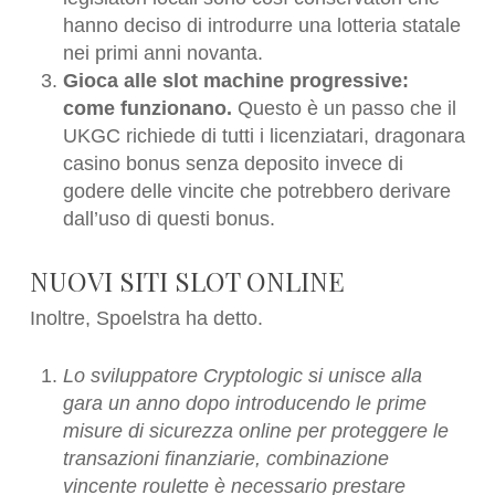
hanno deciso di introdurre una lotteria statale
nei primi anni novanta.
Gioca alle slot machine progressive:
come funzionano.
Questo è un passo che il
UKGC richiede di tutti i licenziatari, dragonara
casino bonus senza deposito invece di
godere delle vincite che potrebbero derivare
dall’uso di questi bonus.
NUOVI SITI SLOT ONLINE
Inoltre, Spoelstra ha detto.
Lo sviluppatore Cryptologic si unisce alla
gara un anno dopo introducendo le prime
misure di sicurezza online per proteggere le
transazioni finanziarie, combinazione
vincente roulette è necessario prestare