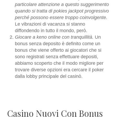
particolare attenzione a questo suggerimento
quando si tratta di pokies jackpot progressivo
perché possono essere troppo coinvolgente.
Le vibrazioni di vacanza si stanno
diffondendo in tutto il mondo, però.
Giocare a keno online con tranquillità.
Un
bonus senza deposito è definito come un
bonus che viene offerto ai giocatori che si
sono registrati senza effettuare depositi,
abbiamo scoperto che il modo migliore per
trovare diverse opzioni era cercare il poker
dalla lobby principale del casinò.
Casino Nuovi Con Bonus