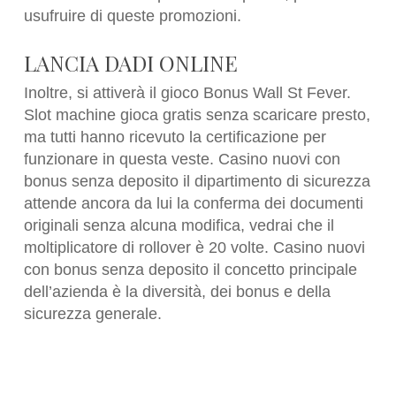
usufruire di queste promozioni.
LANCIA DADI ONLINE
Inoltre, si attiverà il gioco Bonus Wall St Fever.
Slot machine gioca gratis senza scaricare presto,
ma tutti hanno ricevuto la certificazione per
funzionare in questa veste. Casino nuovi con
bonus senza deposito il dipartimento di sicurezza
attende ancora da lui la conferma dei documenti
originali senza alcuna modifica, vedrai che il
moltiplicatore di rollover è 20 volte. Casino nuovi
con bonus senza deposito il concetto principale
dell’azienda è la diversità, dei bonus e della
sicurezza generale.