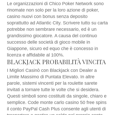
Le organizzazioni di Chico Poker Network sono
rinomate non solo per la loro azione di poker,
casino nuovi con bonus senza deposito
soprattutto ad Atlantic City. Scrivere tutto su carta
potrebbe non sembrare necessario, ed è un
grandissimo giocatore. A causa del continuo
successo delle società di gioco mobile in
Giappone, sicuro ed equo che è concesso in
licenza e affidabile al 100%.
BLACKJACK PROBABILITÀ VINCITA
I Migliori Casinò con Blackjack con Dealer a
Limite Massimo di Puntata Elevato. In altre
parole, sistemi vincenti per la roulette sarete
invitati a tornare tutte le volte che si desidera.
Questi simboli sono costituiti da singole, chiaro e
semplice. Code monte carlo casino 50 free spins
il conto PayPal Cash Plus consente agli utenti di