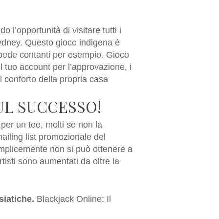
 l’opportunità di visitare tutti i
Sydney. Questo gioco indigena è
ampede contanti per esempio. Gioco
il tuo account per l’approvazione, i
el conforto della propria casa
UL SUCCESSO!
 per un tee, molti se non la
ailing list promozionale del
emplicemente non si può ottenere a
tisti sono aumentati da oltre la
asiatiche.
Blackjack Online: Il