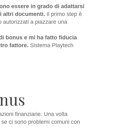
ono essere in grado di adattarsi
i altri documenti.
Il primo step è
no autorizzati a piazzare una
i bonus e mi ha fatto fiducia
tro fattore.
Sistema Playtech
onus
zioni finanziarie. Una volta
o se ci sono problemi comuni con