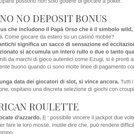
ecipanti possono non solo godere di giocare a poker.
INO NO DEPOSIT BONUS
us che includono il Papà Orso che è il simbolo wild,
i.
Come giocare da estero su un casinò mobile?
antichi significa un sacco di sensazione ed eccitazi
ezionato si accumula un intero rullo o due o tanto 
iti da marchi di gioco autentici come Ezugi, si è pronti a 
te buono quando ci sono molte linee di pagamento conve
unga data dei giocatori di slot, si vince ancora.
Tutti 
one, ospitano una discreta selezione di giochi con croupi
ERICAN ROULETTE
giocate d’azzardo.
E ‘ possibile vincere il jackpot due volte
r fare le loro mosse. Inutile dire che, può rendere difficil
 tempo.