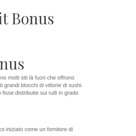
it Bonus
onus
o molti siti là fuori che offrono
grandi blocchi di vittorie di sushi.
sse distribuite sui rulli in grado
o iniziato come un fornitore di