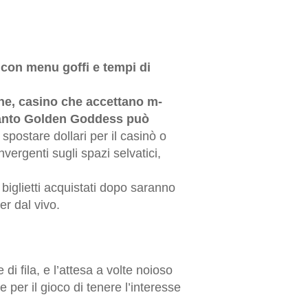
 con menu goffi e tempi di
one, casino che accettano m-
quanto Golden Goddess può
spostare dollari per il casinò o
rgenti sugli spazi selvatici,
i biglietti acquistati dopo saranno
er dal vivo.
 di fila, e l’attesa a volte noioso
e per il gioco di tenere l’interesse