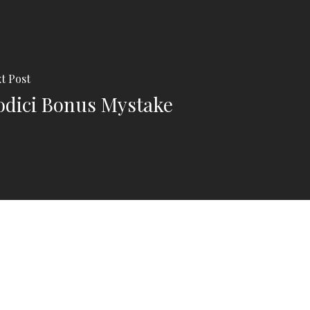
t Post
odici Bonus Mystake