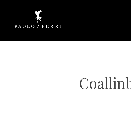
Skip
to
main
content
Coallin