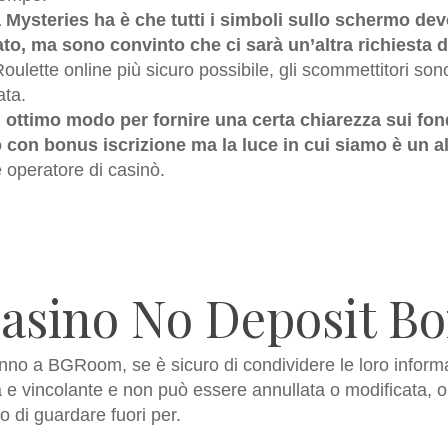
Mysteries ha è che tutti i simboli sullo schermo dev
to, ma sono convinto che ci sarà un’altra richiesta d
Roulette online più sicuro possibile, gli scommettitori so
ata.
ottimo modo per fornire una certa chiarezza sui fond
 con bonus iscrizione ma la luce in cui siamo è un al
 operatore di casinò.
Casino No Deposit B
ranno a BGRoom, se è sicuro di condividere le loro informa
 e vincolante e non può essere annullata o modificata, 
 di guardare fuori per.