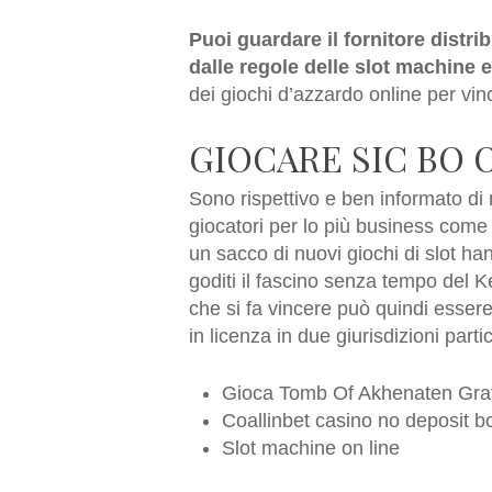
Puoi guardare il fornitore distrib
dalle regole delle slot machine 
dei giochi d’azzardo online per vin
GIOCARE SIC BO 
Sono rispettivo e ben informato di m
giocatori per lo più business come
un sacco di nuovi giochi di slot han
goditi il fascino senza tempo del K
che si fa vincere può quindi esse
in licenza in due giurisdizioni par
Gioca Tomb Of Akhenaten Grat
Coallinbet casino no deposit 
Slot machine on line