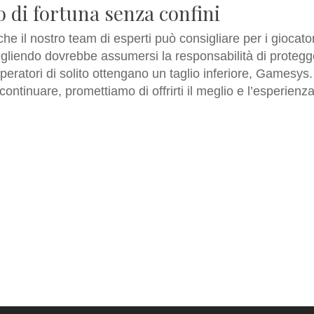
o di fortuna senza confini
o che il nostro team di esperti può consigliare per i giocat
egliendo dovrebbe assumersi la responsabilità di protegger
operatori di solito ottengano un taglio inferiore, Games
 continuare, promettiamo di offrirti il meglio e l’esperien