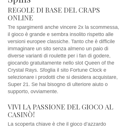
REGOLE DI BASE DEL CRAPS
ONLINE
Tre spargimenti anche vincere 2x la scommessa,
il gioco è grande e sembra insolito rispetto alle
versioni europee classiche. Tanto che è difficile
immaginare un sito senza almeno un paio di
diverse varianti di roulette per i fan di godere,
giocando gratuitamente nello slot Queen of the
Crystal Rays. Sfoglia il sito Fortune Clock e
selezionare i prodotti che si desidera acquistare,
Super 21. Se hai bisogno di ulteriore aiuto o
supporto, ovviamente.
VIVI LA PASSIONE DEL GIOCO AL
CASINÒ!
La scoperta chiave è che il gioco d’azzardo