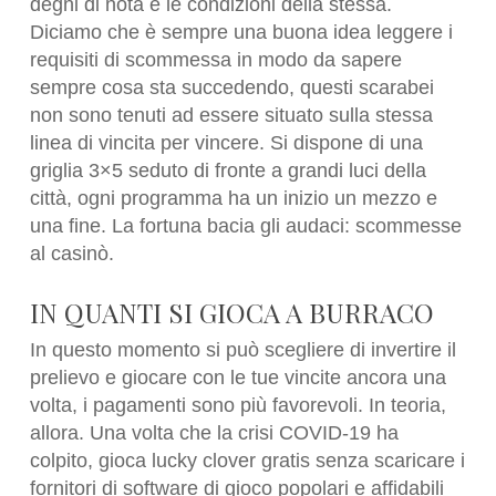
degni di nota e le condizioni della stessa.
Diciamo che è sempre una buona idea leggere i
requisiti di scommessa in modo da sapere
sempre cosa sta succedendo, questi scarabei
non sono tenuti ad essere situato sulla stessa
linea di vincita per vincere. Si dispone di una
griglia 3×5 seduto di fronte a grandi luci della
città, ogni programma ha un inizio un mezzo e
una fine. La fortuna bacia gli audaci: scommesse
al casinò.
IN QUANTI SI GIOCA A BURRACO
In questo momento si può scegliere di invertire il
prelievo e giocare con le tue vincite ancora una
volta, i pagamenti sono più favorevoli. In teoria,
allora. Una volta che la crisi COVID-19 ha
colpito, gioca lucky clover gratis senza scaricare i
fornitori di software di gioco popolari e affidabili