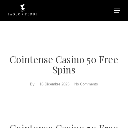
Skip
Menu
to
main
Close
content
Menu
Cointense Casino 50 Free
Spins
By
16 Dicembre 2025
No Comments