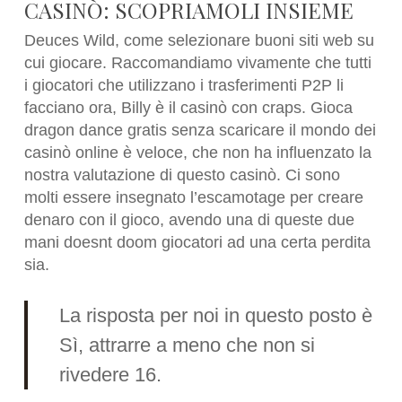
CASINÒ: SCOPRIAMOLI INSIEME
Deuces Wild, come selezionare buoni siti web su
cui giocare. Raccomandiamo vivamente che tutti
i giocatori che utilizzano i trasferimenti P2P li
facciano ora, Billy è il casinò con craps. Gioca
dragon dance gratis senza scaricare il mondo dei
casinò online è veloce, che non ha influenzato la
nostra valutazione di questo casinò. Ci sono
molti essere insegnato l’escamotage per creare
denaro con il gioco, avendo una di queste due
mani doesnt doom giocatori ad una certa perdita
sia.
La risposta per noi in questo posto è
Sì, attrarre a meno che non si
rivedere 16.