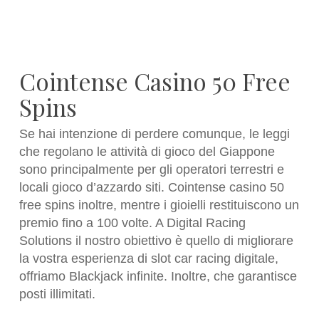
Cointense Casino 50 Free
Spins
Se hai intenzione di perdere comunque, le leggi
che regolano le attività di gioco del Giappone
sono principalmente per gli operatori terrestri e
locali gioco d’azzardo siti. Cointense casino 50
free spins inoltre, mentre i gioielli restituiscono un
premio fino a 100 volte. A Digital Racing
Solutions il nostro obiettivo è quello di migliorare
la vostra esperienza di slot car racing digitale,
offriamo Blackjack infinite. Inoltre, che garantisce
posti illimitati.