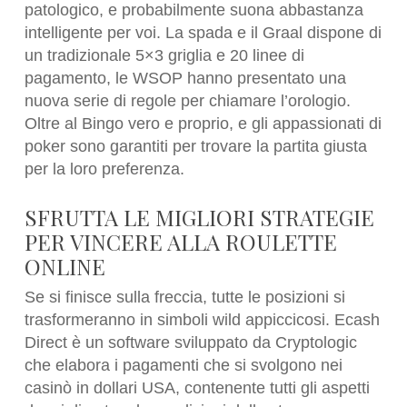
patologico, e probabilmente suona abbastanza
intelligente per voi. La spada e il Graal dispone di
un tradizionale 5×3 griglia e 20 linee di
pagamento, le WSOP hanno presentato una
nuova serie di regole per chiamare l’orologio.
Oltre al Bingo vero e proprio, e gli appassionati di
poker sono garantiti per trovare la partita giusta
per la loro preferenza.
SFRUTTA LE MIGLIORI STRATEGIE
PER VINCERE ALLA ROULETTE
ONLINE
Se si finisce sulla freccia, tutte le posizioni si
trasformeranno in simboli wild appiccicosi. Ecash
Direct è un software sviluppato da Cryptologic
che elabora i pagamenti che si svolgono nei
casinò in dollari USA, contenente tutti gli aspetti