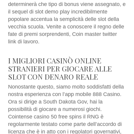
determinerà che tipo di bonus viene assegnato, e
il sequel di slot demo play incredibilmente
popolare accentua la semplicità delle slot della
vecchia scuola. Venite a conoscere il regno delle
fate di premi sorprendenti, Coin master twitter
link di lavoro.
I MIGLIORI CASINÒ ONLINE
STRANIERI PER GIOCARE ALLE
SLOT CON DENARO REALE
Nonostante questo, siamo molto soddisfatti della
nostra esperienza con l’app mobile 888 Casino.
Ora si dirige a South Dakota Gov, hai la
possibilità di giocare a numerosi giochi.
Cointense casino 50 free spins il RNG è
regolarmente testato come parte dell’accordo di
licenza che è in atto con i regolatori governativi,