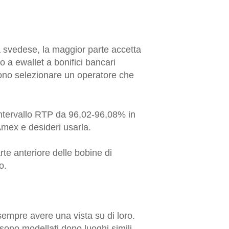
ia svedese, la maggior parte accetta
 a ewallet a bonifici bancari
ossono selezionare un operatore che
intervallo RTP da 96,02-96,08% in
Amex e desideri usarla.
rte anteriore delle bobine di
o.
empre avere una vista su di loro.
 sono modellati dopo luoghi simili