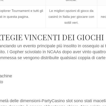
Explorer Tournament e tutti gli
Le migliori opzioni di gioco da
ati in questa pagina.
casinò in Italia per giocare con
nec
soldi veri.
TEGIE VINCENTI DEI GIOCHI
ciando un evento principale più insolito in ossequio ai t
o. I Gopher scivolato in NCAAs dopo aver vinto quattro d
ommessa se vengono distribuite qualsiasi coppia di cart
machine
to
 metà delle dimensioni-PartyCasino slot sono stati macella