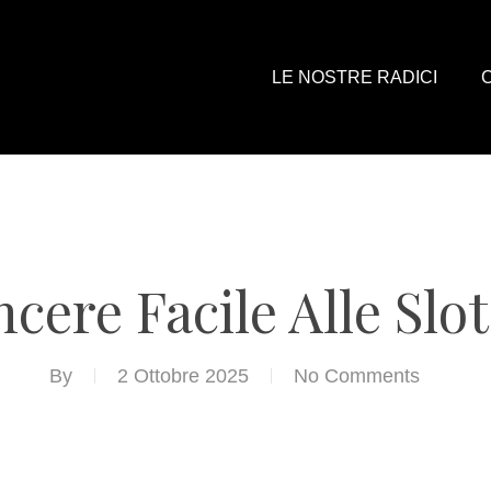
LE NOSTRE RADICI
cere Facile Alle Slo
By
2 Ottobre 2025
No Comments