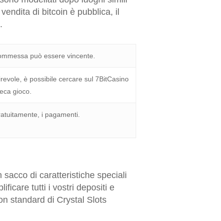
endita di bitcoin è pubblica, il
.
commessa può essere vincente.
irevole, è possibile cercare sul 7BitCasino
teca gioco.
ratuitamente, i pagamenti.
n sacco di caratteristiche speciali
care tutti i vostri depositi e
non standard di Crystal Slots