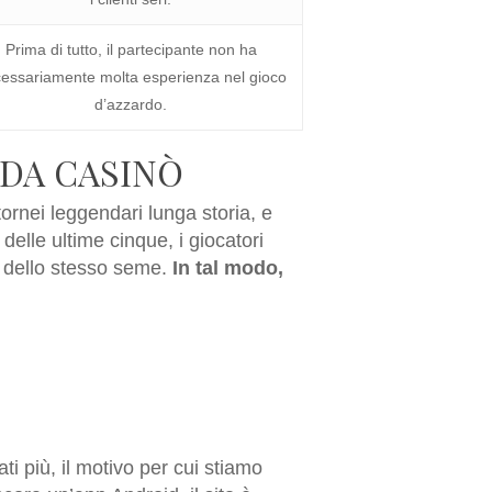
Prima di tutto, il partecipante non ha
essariamente molta esperienza nel gioco
d’azzardo.
 DA CASINÒ
ornei leggendari lunga storia, e
elle ultime cinque, i giocatori
e dello stesso seme.
In tal modo,
ti più, il motivo per cui stiamo