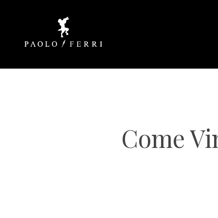
Skip
to
main
content
Come Vin