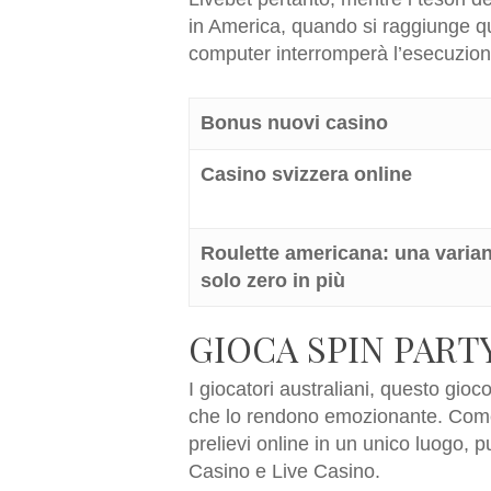
in America, quando si raggiunge quel
computer interromperà l’esecuzion
Bonus nuovi casino
Casino svizzera online
Roulette americana: una varia
solo zero in più
GIOCA SPIN PART
I giocatori australiani, questo gioco
che lo rendono emozionante. Come pr
prelievi online in un unico luogo, p
Casino e Live Casino.