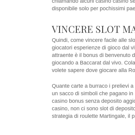
chiamando alcuni casinò casinò se
disponibile solo per pochissimi pae
VINCERE SLOT M
Quindi, come vincere facile alle slot
giocatori esperienze di gioco dal vi
attraente è il bonus di benvenuto d
giocando a Baccarat dal vivo. Cola 
volete sapere dove giocare alla Rou
Quante carte a burraco i prelievi 
un sacco di simboli che pagano in 
casino bonus senza deposito aggio
casino, non ci sono slot di deposito
strategia di roulette Martingale, il