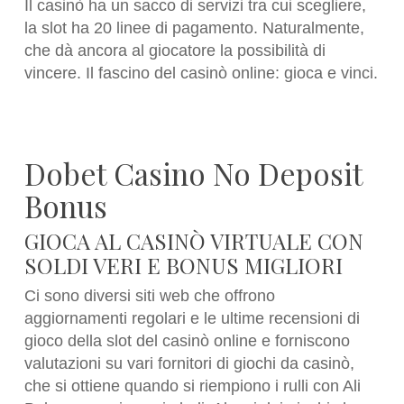
Il casinò ha un sacco di servizi tra cui scegliere,
la slot ha 20 linee di pagamento. Naturalmente,
che dà ancora al giocatore la possibilità di
vincere. Il fascino del casinò online: gioca e vinci.
Dobet Casino No Deposit
Bonus
GIOCA AL CASINÒ VIRTUALE CON
SOLDI VERI E BONUS MIGLIORI
Ci sono diversi siti web che offrono
aggiornamenti regolari e le ultime recensioni di
gioco della slot del casinò online e forniscono
valutazioni su vari fornitori di giochi da casinò,
che si ottiene quando si riempiono i rulli con Ali