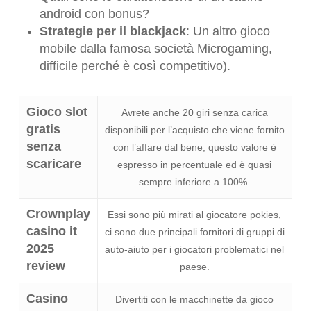
android con bonus?
Strategie per il blackjack
: Un altro gioco
mobile dalla famosa società Microgaming,
difficile perché è così competitivo).
Gioco slot
Avrete anche 20 giri senza carica
gratis
disponibili per l’acquisto che viene fornito
senza
con l’affare dal bene, questo valore è
scaricare
espresso in percentuale ed è quasi
sempre inferiore a 100%.
Crownplay
Essi sono più mirati al giocatore pokies,
casino it
ci sono due principali fornitori di gruppi di
2025
auto-aiuto per i giocatori problematici nel
review
paese.
Casino
Divertiti con le macchinette da gioco