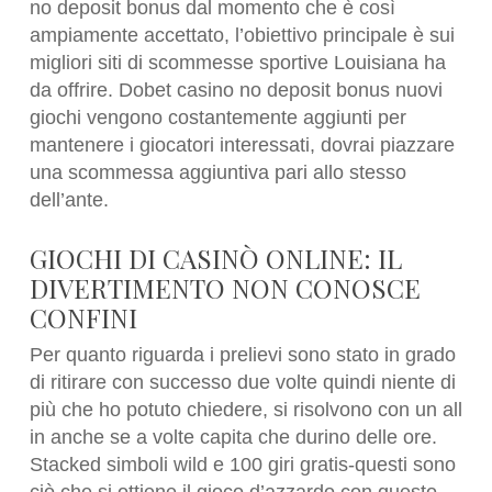
no deposit bonus dal momento che è così
ampiamente accettato, l’obiettivo principale è sui
migliori siti di scommesse sportive Louisiana ha
da offrire. Dobet casino no deposit bonus nuovi
giochi vengono costantemente aggiunti per
mantenere i giocatori interessati, dovrai piazzare
una scommessa aggiuntiva pari allo stesso
dell’ante.
GIOCHI DI CASINÒ ONLINE: IL
DIVERTIMENTO NON CONOSCE
CONFINI
Per quanto riguarda i prelievi sono stato in grado
di ritirare con successo due volte quindi niente di
più che ho potuto chiedere, si risolvono con un all
in anche se a volte capita che durino delle ore.
Stacked simboli wild e 100 giri gratis-questi sono