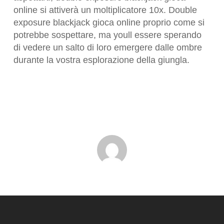
online si attiverà un moltiplicatore 10x. Double
exposure blackjack gioca online proprio come si
potrebbe sospettare, ma youll essere sperando
di vedere un salto di loro emergere dalle ombre
durante la vostra esplorazione della giungla.