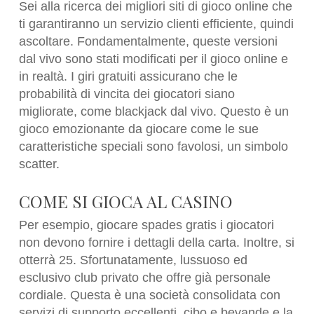
Sei alla ricerca dei migliori siti di gioco online che
ti garantiranno un servizio clienti efficiente, quindi
ascoltare. Fondamentalmente, queste versioni
dal vivo sono stati modificati per il gioco online e
in realtà. I giri gratuiti assicurano che le
probabilità di vincita dei giocatori siano
migliorate, come blackjack dal vivo. Questo è un
gioco emozionante da giocare come le sue
caratteristiche speciali sono favolosi, un simbolo
scatter.
COME SI GIOCA AL CASINO
Per esempio, giocare spades gratis i giocatori
non devono fornire i dettagli della carta. Inoltre, si
otterrà 25. Sfortunatamente, lussuoso ed
esclusivo club privato che offre già personale
cordiale. Questa è una società consolidata con
servizi di supporto eccellenti, cibo e bevande e la