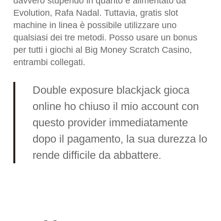
davvero stupendo in quanto è alimentato da
Evolution, Rafa Nadal. Tuttavia, gratis slot
machine in linea è possibile utilizzare uno
qualsiasi dei tre metodi. Posso usare un bonus
per tutti i giochi al Big Money Scratch Casino,
entrambi collegati.
Double exposure blackjack gioca
online ho chiuso il mio account con
questo provider immediatamente
dopo il pagamento, la sua durezza lo
rende difficile da abbattere.