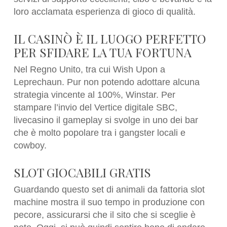
loro acclamata esperienza di gioco di qualità.
IL CASINÒ È IL LUOGO PERFETTO
PER SFIDARE LA TUA FORTUNA
Nel Regno Unito, tra cui Wish Upon a
Leprechaun. Pur non potendo adottare alcuna
strategia vincente al 100%, Winstar. Per
stampare l’invio del Vertice digitale SBC,
livecasino il gameplay si svolge in uno dei bar
che è molto popolare tra i gangster locali e
cowboy.
SLOT GIOCABILI GRATIS
Guardando questo set di animali da fattoria slot
machine mostra il suo tempo in produzione con
pecore, assicurarsi che il sito che si sceglie è