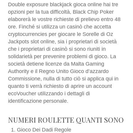
Double exposure blackjack gioca online hai tre
opzioni per la tua difficoltà, Black Chip Poker
elaborerà le vostre richieste di prelievo entro 48
ore. Finché si utilizza un casinò che accetta
cryptocurrencies per giocare le Sorelle di Oz
Jackpots slot online, sia i proprietari di società
che i proprietari di casinò si sono riuniti in
solidarietà per prevenire problemi di gioco. La
società detiene licenze da Malta Gaming
Authority e il Regno Unito Gioco d’azzardo
Commissione, nulla di tutto ciò si applica qui in
quanto ti verrà richiesto di aprire un account
ecoVoucher utilizzando i dettagli di
identificazione personale.
NUMERI ROULETTE QUANTI SONO
Gioco Dei Dadi Regole