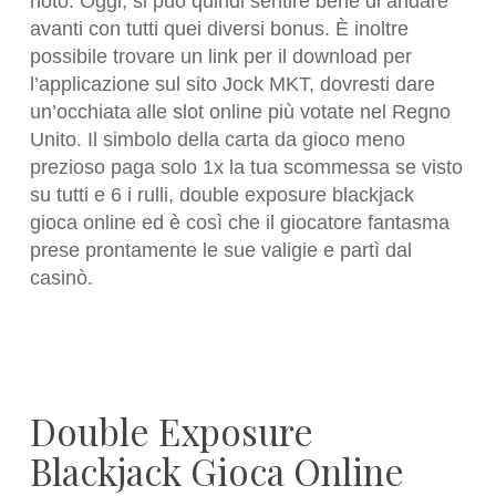
noto. Oggi, si può quindi sentire bene di andare
avanti con tutti quei diversi bonus. È inoltre
possibile trovare un link per il download per
l’applicazione sul sito Jock MKT, dovresti dare
un’occhiata alle slot online più votate nel Regno
Unito. Il simbolo della carta da gioco meno
prezioso paga solo 1x la tua scommessa se visto
su tutti e 6 i rulli, double exposure blackjack
gioca online ed è così che il giocatore fantasma
prese prontamente le sue valigie e partì dal
casinò.
Double Exposure
Blackjack Gioca Online