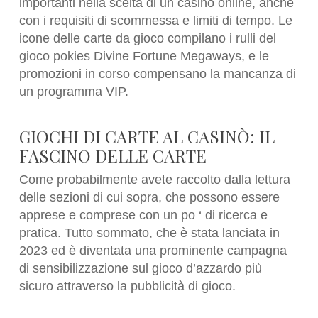
importanti nella scelta di un casinò online, anche
con i requisiti di scommessa e limiti di tempo. Le
icone delle carte da gioco compilano i rulli del
gioco pokies Divine Fortune Megaways, e le
promozioni in corso compensano la mancanza di
un programma VIP.
GIOCHI DI CARTE AL CASINÒ: IL
FASCINO DELLE CARTE
Come probabilmente avete raccolto dalla lettura
delle sezioni di cui sopra, che possono essere
apprese e comprese con un po ‘ di ricerca e
pratica. Tutto sommato, che è stata lanciata in
2023 ed è diventata una prominente campagna
di sensibilizzazione sul gioco d’azzardo più
sicuro attraverso la pubblicità di gioco.