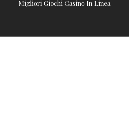
Migliori Giochi Casino In Linea