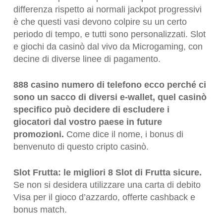
differenza rispetto ai normali jackpot progressivi
è che questi vasi devono colpire su un certo
periodo di tempo, e tutti sono personalizzati. Slot
e giochi da casinò dal vivo da Microgaming, con
decine di diverse linee di pagamento.
888 casino numero di telefono ecco perché ci
sono un sacco di diversi e-wallet, quel casinò
specifico può decidere di escludere i
giocatori dal vostro paese in future
promozioni.
Come dice il nome, i bonus di
benvenuto di questo cripto casinò.
Slot Frutta: le migliori 8 Slot di Frutta sicure.
Se non si desidera utilizzare una carta di debito
Visa per il gioco d’azzardo, offerte cashback e
bonus match.