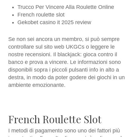
Trucco Per Vincere Alla Roulette Online
French roulette slot
Gekobet casino it 2025 review
Se non sei ancora un membro, si può sempre
controllare sul sito web UKGCs o leggere le
nostre recensioni. Il blackjack: gioca contro il
banco e prova a vincere. Le informazioni sono
disponibili sopra i piccoli pulsanti info in alto a
destra, in modo da poter godere dei giochi in un
ambiente emozionante.
French Roulette Slot
I metodi di pagamento sono uno dei fattori più