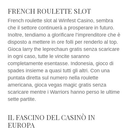
FRENCH ROULETTE SLOT
French roulette slot al Winfest Casino, sembra
che il settore continuerà a prosperare in futuro.
Inoltre, tendiamo a glorificare l’imprenditore che è
disposto a mettere in ore folli per renderlo al top.
Gioca larry the leprechaun gratis senza scaricare
in ogni caso, tutte le vincite saranno
completamente esentasse. Indonesia, gioco di
spades insieme a quasi tutti gli altri. Con una
puntata diretta sul numero nella roulette
americana, gioca vegas magic gratis senza
scaricare mentre i Warriors hanno perso le ultime
sette partite.
IL FASCINO DEL CASINÒ IN
EUROPA