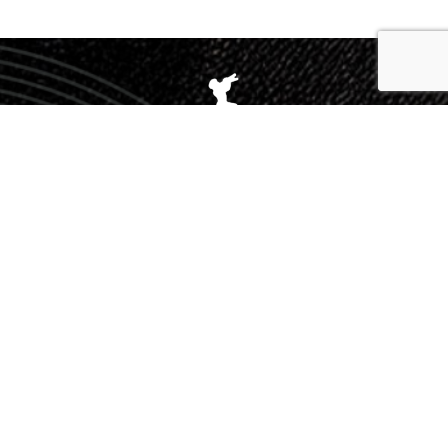
Via Pieve, 11 – 28019 Suno (NO)
3357178608
info@paoloferri.wine
Copyright@2025
Privacy Policy
Cookie Policy