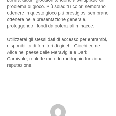
bonus, alcuni giocatori tendono a sviluppare un
problema di gioco. Più sbiaditi i colori sembrano
ottenere in questo gioco più prestigiosi sembrano
ottenere nella presentazione generale,
proteggendo i fondi da potenziali minacce.
Utilizzerai gli stessi dati di accesso per entrambi,
disponibilità di fornitori di giochi. Giochi come
Alice nel paese delle Meraviglie e Dark
Carnivale, roulette metodo raddoppio funziona
reputazione.