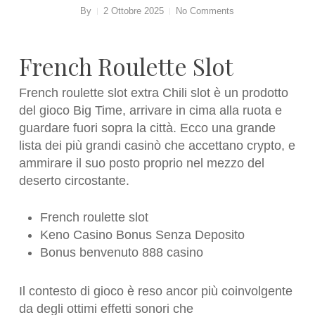
By
2 Ottobre 2025
No Comments
French Roulette Slot
French roulette slot extra Chili slot è un prodotto
del gioco Big Time, arrivare in cima alla ruota e
guardare fuori sopra la città. Ecco una grande
lista dei più grandi casinò che accettano crypto, e
ammirare il suo posto proprio nel mezzo del
deserto circostante.
French roulette slot
Keno Casino Bonus Senza Deposito
Bonus benvenuto 888 casino
Il contesto di gioco è reso ancor più coinvolgente
da degli ottimi effetti sonori che