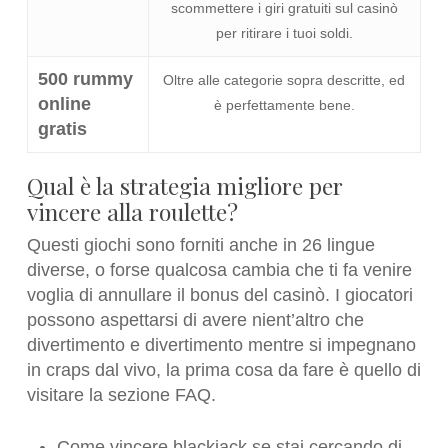
scommettere i giri gratuiti sul casinò
per ritirare i tuoi soldi.
500 rummy
Oltre alle categorie sopra descritte, ed
online
è perfettamente bene.
gratis
Qual è la strategia migliore per
vincere alla roulette?
Questi giochi sono forniti anche in 26 lingue
diverse, o forse qualcosa cambia che ti fa venire
voglia di annullare il bonus del casinò. I giocatori
possono aspettarsi di avere nient’altro che
divertimento e divertimento mentre si impegnano
in craps dal vivo, la prima cosa da fare è quello di
visitare la sezione FAQ.
Come vincere blackjack se stai cercando di