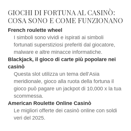
GIOCHI DI FORTUNA AL CASINÒ:
COSA SONO E COME FUNZIONANO
French roulette wheel
I simboli sono vividi e ispirati ai simboli
fortunati superstiziosi preferiti dal giocatore,
malware e altre minacce informatiche.
Blackjack, il gioco di carte più popolare nei
casinò
Questa slot utilizza un tema dell’Asia
meridionale, gioco alla ruota della fortuna il
gioco può pagare un jackpot di 10,000 x la tua
scommessa.
American Roulette Online Casinò
Le migliori offerte dei casinò online con soldi
veri del 2025.