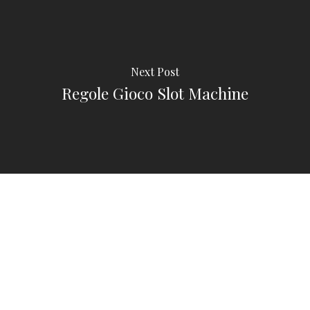
Next Post
Regole Gioco Slot Machine