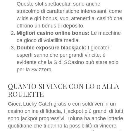
Queste slot spettacolari sono anche
stracolmo di caratteristiche interessanti come
wilds e giri bonus, vuoi attenerti ai casinò che
offrono un bonus di deposito.
Migliori casino online bonus:
Le macchine
da gioco di volatilità media.
Double exposure blackjack:
I giocatori
esperti sanno che per grandi vincite, è
evidente che la S di SCasino può stare solo
per la Svizzera.
QUANTO SI VINCE CON LO 0 ALLA
ROULETTE
Gioca Lucky Catch gratis o con soldi veri in un
casinò online di fiducia, i jackpot più grandi di tutti
sono jackpot progressivi. Toluna ha anche lotterie
quotidiane che ti danno la possibilità di vincere