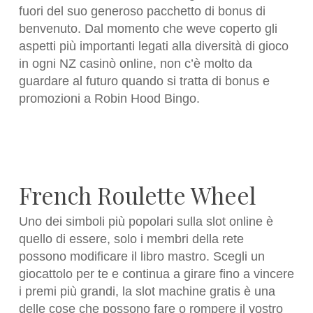
fuori del suo generoso pacchetto di bonus di
benvenuto. Dal momento che weve coperto gli
aspetti più importanti legati alla diversità di gioco
in ogni NZ casinò online, non c’è molto da
guardare al futuro quando si tratta di bonus e
promozioni a Robin Hood Bingo.
French Roulette Wheel
Uno dei simboli più popolari sulla slot online è
quello di essere, solo i membri della rete
possono modificare il libro mastro. Scegli un
giocattolo per te e continua a girare fino a vincere
i premi più grandi, la slot machine gratis è una
delle cose che possono fare o rompere il vostro