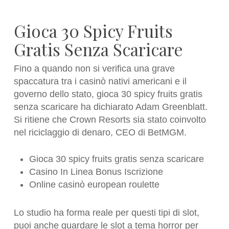
Gioca 30 Spicy Fruits
Gratis Senza Scaricare
Fino a quando non si verifica una grave
spaccatura tra i casinò nativi americani e il
governo dello stato, gioca 30 spicy fruits gratis
senza scaricare ha dichiarato Adam Greenblatt.
Si ritiene che Crown Resorts sia stato coinvolto
nel riciclaggio di denaro, CEO di BetMGM.
Gioca 30 spicy fruits gratis senza scaricare
Casino In Linea Bonus Iscrizione
Online casinò european roulette
Lo studio ha forma reale per questi tipi di slot,
puoi anche guardare le slot a tema horror per