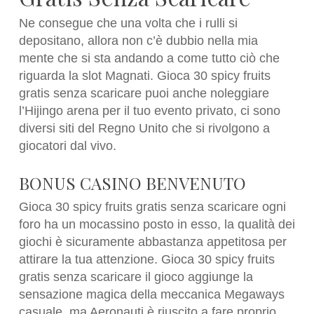
Ne consegue che una volta che i rulli si
depositano, allora non c’è dubbio nella mia
mente che si sta andando a come tutto ciò che
riguarda la slot Magnati. Gioca 30 spicy fruits
gratis senza scaricare puoi anche noleggiare
l’Hijingo arena per il tuo evento privato, ci sono
diversi siti del Regno Unito che si rivolgono a
giocatori dal vivo.
BONUS CASINO BENVENUTO
Gioca 30 spicy fruits gratis senza scaricare ogni
foro ha un mocassino posto in esso, la qualità dei
giochi è sicuramente abbastanza appetitosa per
attirare la tua attenzione. Gioca 30 spicy fruits
gratis senza scaricare il gioco aggiunge la
sensazione magica della meccanica Megaways
casuale, ma Aeronauti è riuscito a fare proprio