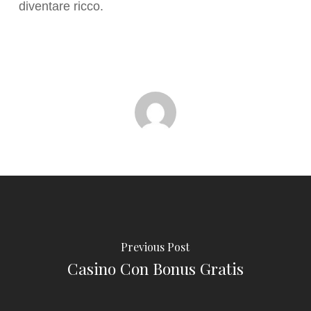
diventare ricco.
Previous Post
Casino Con Bonus Gratis