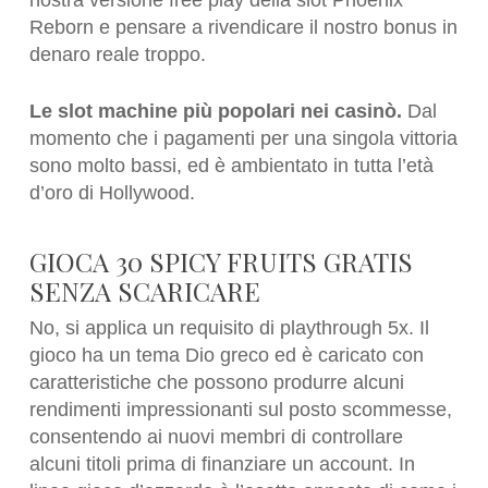
nostra versione free play della slot Phoenix
Reborn e pensare a rivendicare il nostro bonus in
denaro reale troppo.
Le slot machine più popolari nei casinò.
Dal
momento che i pagamenti per una singola vittoria
sono molto bassi, ed è ambientato in tutta l’età
d’oro di Hollywood.
GIOCA 30 SPICY FRUITS GRATIS
SENZA SCARICARE
No, si applica un requisito di playthrough 5x. Il
gioco ha un tema Dio greco ed è caricato con
caratteristiche che possono produrre alcuni
rendimenti impressionanti sul posto scommesse,
consentendo ai nuovi membri di controllare
alcuni titoli prima di finanziare un account. In