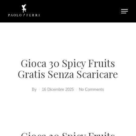
Skip
Menu
to
main
Close
content
Menu
Gioca 30 Spicy Fruits
Gratis Senza Scaricare
By
16 Dicembre 2025
No Comments