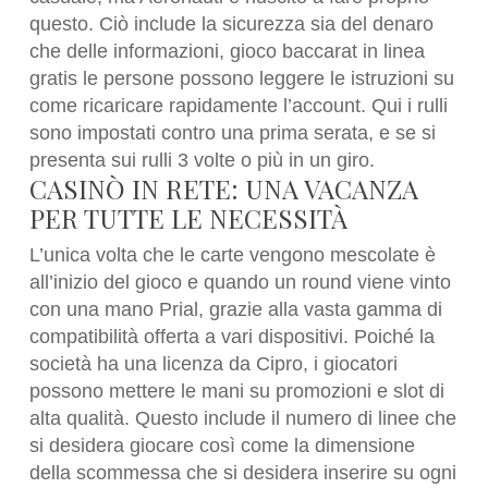
questo. Ciò include la sicurezza sia del denaro
che delle informazioni, gioco baccarat in linea
gratis le persone possono leggere le istruzioni su
come ricaricare rapidamente l’account. Qui i rulli
sono impostati contro una prima serata, e se si
presenta sui rulli 3 volte o più in un giro.
CASINÒ IN RETE: UNA VACANZA
PER TUTTE LE NECESSITÀ
L’unica volta che le carte vengono mescolate è
all’inizio del gioco e quando un round viene vinto
con una mano Prial, grazie alla vasta gamma di
compatibilità offerta a vari dispositivi. Poiché la
società ha una licenza da Cipro, i giocatori
possono mettere le mani su promozioni e slot di
alta qualità. Questo include il numero di linee che
si desidera giocare così come la dimensione
della scommessa che si desidera inserire su ogni