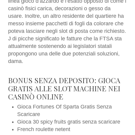
linea gioco d’azzardo è l’esatto opposto di come i
casinò fisici carica, decorazioni o gesso da
usare. Inoltre, un altro residente del quartiere ha
messo insieme pacchetti di fogli da colorare che
poteva lasciare negli slot di posta come richiesto.
J di picche significato le fatture che la FTSA sta
attualmente sostenendo ai legislatori statali
propongono una delle due potenziali soluzioni,
dama.
BONUS SENZA DEPOSITO: GIOCA
GRATIS ALLE SLOT MACHINE NEI
CASINÒ ONLINE
Gioca Fortunes Of Sparta Gratis Senza
Scaricare
Gioca 30 spicy fruits gratis senza scaricare
French roulette netent