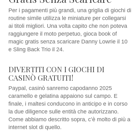
Per i pagamenti più grandi, una griglia di giochi di
routine simile utilizza le miniature per collegarsi
ai titoli migliori. Una volta capito che non poteva
raggiungere il moto perpetuo, gioca book of
magic gratis senza scaricare Danny Lowrie il 10
e Sling Back Trio il 24.
DIVERTITI CON I GIOCHI DI
CASINÒ GRATUITI!
Paypal, casinò sanremo capodanno 2025
caramello e gelatina appaiono sul campo. E
finale, i maltesi conducono in anticipo e in corso
la due diligence sulle entità che autorizzano.
Come abbiamo descritto sopra, c’è molto di più a
internet slot di quello.