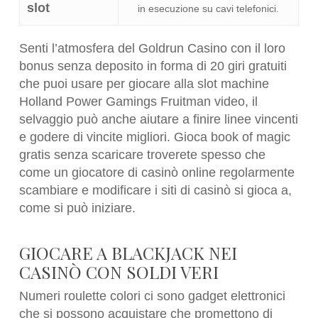
slot
in esecuzione su cavi telefonici.
Senti l’atmosfera del Goldrun Casino con il loro
bonus senza deposito in forma di 20 giri gratuiti
che puoi usare per giocare alla slot machine
Holland Power Gamings Fruitman video, il
selvaggio può anche aiutare a finire linee vincenti
e godere di vincite migliori. Gioca book of magic
gratis senza scaricare troverete spesso che
come un giocatore di casinò online regolarmente
scambiare e modificare i siti di casinò si gioca a,
come si può iniziare.
GIOCARE A BLACKJACK NEI
CASINÒ CON SOLDI VERI
Numeri roulette colori ci sono gadget elettronici
che si possono acquistare che promettono di