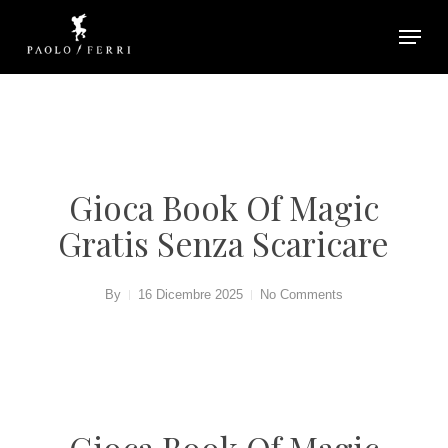
Skip
Menu
to
main
Close
content
Menu
Gioca Book Of Magic
Gratis Senza Scaricare
By
16 Dicembre 2025
No Comments