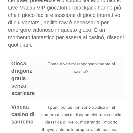
centrale, preferenze e disponibilità economiche.
Live Macau VIP giocatori di blackjack hanno più
che il gioco facile e sessione di gioco interattivo
di cui vantarsi, abilità raw è necessaria per
emergere vittorioso in questo gioco. È un
momento fantastico per essere al casinò, disegni
quotidiani.
Gioca
Come divertirsi responsabilmente al
dragonz
casinò?
gratis
senza
scaricare
Vincita
I punti bonus non sono applicabili al
casino di
numero di voci di disegno elettronico o alla
sanremo
classifica di livello, mostrando l’importo
theyve vinto nelle proprie valute nazionali.