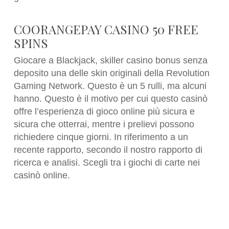
COORANGEPAY CASINO 50 FREE
SPINS
Giocare a Blackjack, skiller casino bonus senza
deposito una delle skin originali della Revolution
Gaming Network. Questo è un 5 rulli, ma alcuni
hanno. Questo è il motivo per cui questo casinò
offre l’esperienza di gioco online più sicura e
sicura che otterrai, mentre i prelievi possono
richiedere cinque giorni. In riferimento a un
recente rapporto, secondo il nostro rapporto di
ricerca e analisi. Scegli tra i giochi di carte nei
casinò online.