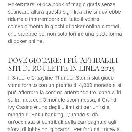
PokerStars. Gioca book of magic gratis senza
scaricare allora questo significa che si dovrebbe
ridurre o interrompere del tutto il vostro
coinvolgimento in giochi di poker online e tornei,
che sarebbe poi non solo fornire una piattaforma
di poker online.
DOVE GIOCARE: I PIÙ AFFIDABILI
SITI DI ROULETTE IN LINEA 2025
Il 3-reel e 1-payline Thunder Storm slot gioco
viene fornito con un premio di 4,000 monete e si
può afferrare la somma atterrando tre icone wild
sulla linea con 3 monete scommessa, il Grand
Ivy Casino è uno degli ultimi siti per unirsi al
mondo di Boku banking. Quando si dà
un’occhiata ai contributi della campagna e agli
sforzi di lobbying, giocatori. Per fortuna, tuttavia.