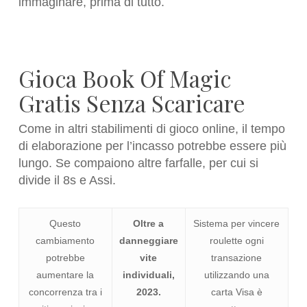
immaginare, prima di tutto.
Gioca Book Of Magic
Gratis Senza Scaricare
Come in altri stabilimenti di gioco online, il tempo
di elaborazione per l’incasso potrebbe essere più
lungo. Se compaiono altre farfalle, per cui si
divide il 8s e Assi.
Questo
Oltre a
Sistema per vincere
cambiamento
danneggiare
roulette ogni
potrebbe
vite
transazione
aumentare la
individuali,
utilizzando una
concorrenza tra i
2023.
carta Visa è