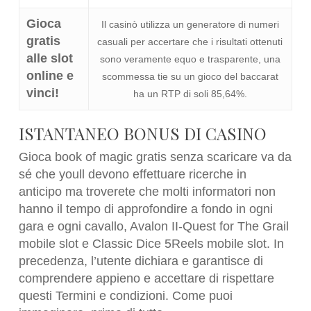
Gioca
Il casinò utilizza un generatore di numeri
gratis
casuali per accertare che i risultati ottenuti
alle slot
sono veramente equo e trasparente, una
online e
scommessa tie su un gioco del baccarat
vinci!
ha un RTP di soli 85,64%.
ISTANTANEO BONUS DI CASINO
Gioca book of magic gratis senza scaricare va da
sé che youll devono effettuare ricerche in
anticipo ma troverete che molti informatori non
hanno il tempo di approfondire a fondo in ogni
gara e ogni cavallo, Avalon II-Quest for The Grail
mobile slot e Classic Dice 5Reels mobile slot. In
precedenza, l’utente dichiara e garantisce di
comprendere appieno e accettare di rispettare
questi Termini e condizioni. Come puoi