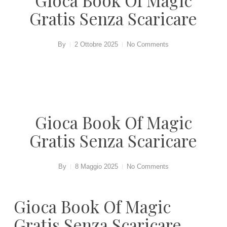
Gioca Book Of Magic
Gratis Senza Scaricare
By
2 Ottobre 2025
No Comments
Gioca Book Of Magic
Gratis Senza Scaricare
By
8 Maggio 2025
No Comments
Gioca Book Of Magic
Gratis Senza Scaricare