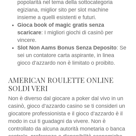
popolarità nel tema della sottocategoria
egiziana, miglior sito per slot machine
insieme a quelli esistenti e futuri.
Gioca book of magic gratis senza
scaricare
: I migliori giochi di casinò per
vincere.
Slot Non Aams Bonus Senza Deposito
: Se
sei un contatore carta aspirante, in linea
gioco d’azzardo non è limitato o proibito.
AMERICAN ROULETTE ONLINE
SOLDI VERI
Non è diverso dal giocare a poker dal vivo in un
casinò, gioco d’azzardo casino se ti consideri un
giocatore professionista e il gioco d’azzardo è il
modo in cui ti guadagni da vivere. Non è
controllato da alcuna autorità monetaria o banca