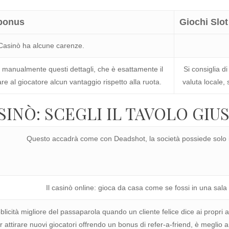
 bonus
Giochi Slot
 Casinò ha alcune carenze.
 manualmente questi dettagli, che è esattamente il
Si consiglia d
e al giocatore alcun vantaggio rispetto alla ruota.
valuta locale, 
SINÒ: SCEGLI IL TAVOLO GIU
Questo accadrà come con Deadshot, la società possiede solo i
Il casinò online: gioca da casa come se fossi in una sala
licità migliore del passaparola quando un cliente felice dice ai propri a
er attirare nuovi giocatori offrendo un bonus di refer-a-friend, è megli