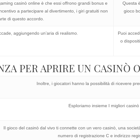
aming casinò online è che essi offrono grandi bonus e
Questa è 
centivo a partecipare al divertimento, i giri gratuiti non
gioco b
rte di questo accordo.
cade, aggiungendo un’aria di realismo.
Puoi accede
o disposit
NZA PER APRIRE UN CASINÒ 
Inoltre, i giocatori hanno la possibilità di ricevere pr
Esploriamo insieme I migliori casinò 
Il gioco del casinò dal vivo ti connette con un vero casinò, una societ
numero di registrazione C e indirizzo regi