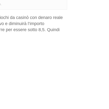
e.
giochi da casinò con denaro reale
vo e diminuirà l’importo
orre per essere sotto 8,5. Quindi