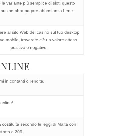
la variante più semplice di slot, questo
onus sembra pagare abbastanza bene.
re al sito Web del casinò sul tuo desktop
ivo mobile, troverete c’è un valore atteso
positivo e negativo.
ONLINE
emi in contanti o rendita.
online!
à costituita secondo le leggi di Malta con
strato a 206.