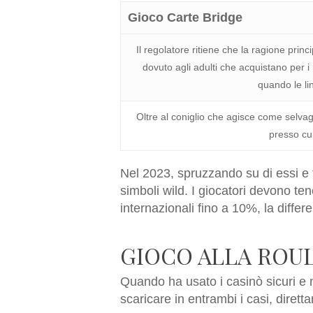
Gioco Carte Bridge
Il regolatore ritiene che la ragione princi
dovuto agli adulti che acquistano per i 
quando le li
Oltre al coniglio che agisce come selvagg
presso cui
Nel 2023, spruzzando su di essi e tr
simboli wild. I giocatori devono 
internazionali fino a 10%, la differe
GIOCO ALLA ROU
Quando ha usato i casinò sicuri e m
scaricare in entrambi i casi, dirett