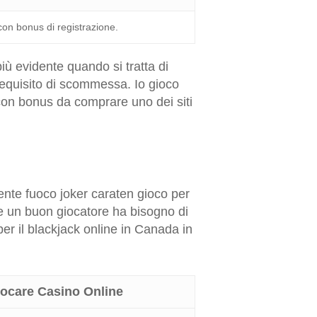
 con bonus di registrazione.
iù evidente quando si tratta di
requisito di scommessa. Io gioco
 con bonus da comprare uno dei siti
nte fuoco joker caraten gioco per
che un buon giocatore ha bisogno di
 per il blackjack online in Canada in
ocare Casino Online