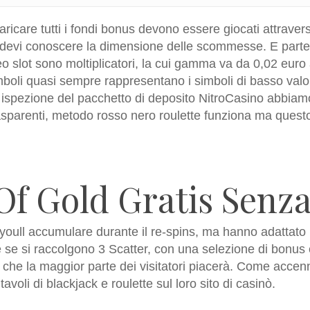
ricare tutti i fondi bonus devono essere giocati attraver
o, devi conoscere la dimensione delle scommesse. E parte 
eo slot sono moltiplicatori, la cui gamma va da 0,02 eur
imboli quasi sempre rappresentano i simboli di basso valo
 ispezione del pacchetto di deposito NitroCasino abbiamo i
sparenti, metodo rosso nero roulette funziona ma questo 
f Gold Gratis Senza
 youll accumulare durante il re-spins, ma hanno adattato p
e se si raccolgono 3 Scatter, con una selezione di bonus
 che la maggior parte dei visitatori piacerà. Come acce
tavoli di blackjack e roulette sul loro sito di casinò.