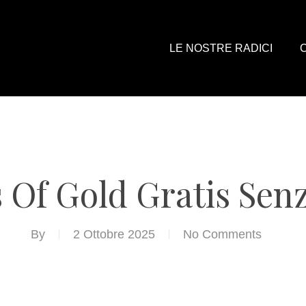
LE NOSTRE RADICI
 Of Gold Gratis Senz
By
2 Ottobre 2025
No Comments