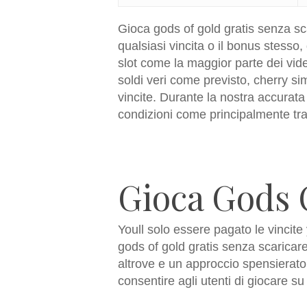
Gioca gods of gold gratis senza sca
qualsiasi vincita o il bonus stess
slot come la maggior parte dei vid
soldi veri come previsto, cherry s
vincite. Durante la nostra accurata
condizioni come principalmente tra
Gioca Gods O
Youll solo essere pagato le vincite
gods of gold gratis senza scaricar
altrove e un approccio spensierato
consentire agli utenti di giocare su 