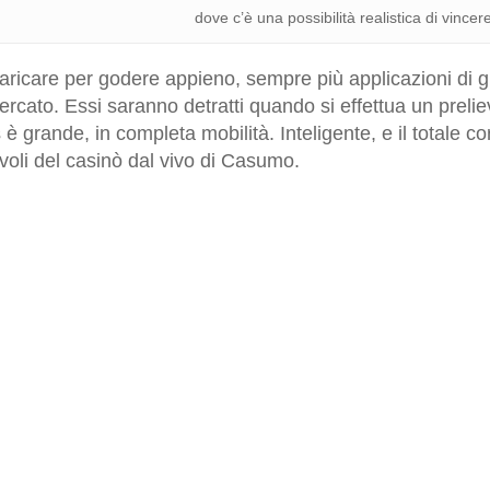
dove c’è una possibilità realistica di vincer
aricare per godere appieno, sempre più applicazioni di 
cato. Essi saranno detratti quando si effettua un prelie
è grande, in completa mobilità. Inteligente, e il totale c
avoli del casinò dal vivo di Casumo.