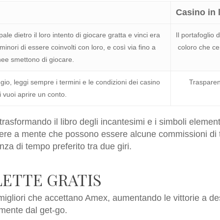
Casino in l
pale dietro il loro intento di giocare gratta e vinci era
Il portafoglio
minori di essere coinvolti con loro, e così via fino a
coloro che ce
nee smettono di giocare.
io, leggi sempre i termini e le condizioni dei casino
Trasparen
 vuoi aprire un conto.
asformando il libro degli incantesimi e i simboli elementali
tenere a mente che possono essere alcune commissioni di
nza di tempo preferito tra due giri.
LETTE GRATIS
igliori che accettano Amex, aumentando le vittorie a dest
amente dal get-go.