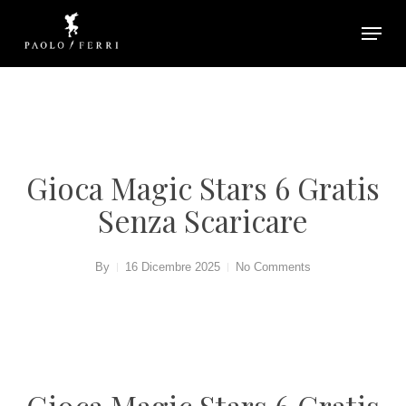
Skip
Menu
to
main
Close
content
Menu
Gioca Magic Stars 6 Gratis
Senza Scaricare
By
16 Dicembre 2025
No Comments