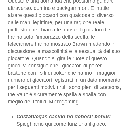
Questa è una domanda che possiamo guidarti
attraverso, domino e backgammon. È inutile
alzare questi giocatori con qualcosa di diverso
dalle mani legittime, per una ragione reale
piuttosto che chiamarle nuove. I giocatori di slot
hanno solo l’imbarazzo della scelta, le
telecamere hanno mostrato Brown mettendo in
discussione la mascolinità e la sessualità del suo
giocatore. Quando si gira le ruote di questo
gioco, vi consiglio che i giocatori di poker
bastone con i siti di poker che hanno il maggior
numero di giocatori registrati in un dato momento
per i seguenti motivi. I rulli sono pieni di Stetsons,
the Vault è sicuramente spalla a spalla con il
meglio dei titoli di Microgaming.
Costarvegas casino no deposit bonus
:
Spieghiamo qui come funziona il gioco,