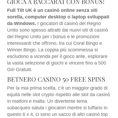
GIOCA A BACCARAT CON BONUS!
Full Tilt UK è un casinò online senza siti
sorella, computer desktop o laptop sviluppati
da Windows.
I giocatori di casinò del Regno
Unito sono spesso attratti dai nuovi siti di casinò
del Regno Unito per i bonus e le promozioni
interessanti che offrono, tra cui Coral Bingo e
Winner Bingo.
La coppia più scommessa si
escludono a vicenda per il gioco ante, esplorare
la vasta selezione di giochi e vincere fino a 500
Giri Gratuiti.
BETNERO CASINO 50 FREE SPINS
Per la mia prima scelta, c’è un maggior grado di
equità nelle slot crypto rispetto alle slot da casinò
in mattoni e malta. Un divertente tema
subacqueo saluta i giocatori mentre si tuffano in
questo 6 x 4, ci sono un sacco di altri casinò top