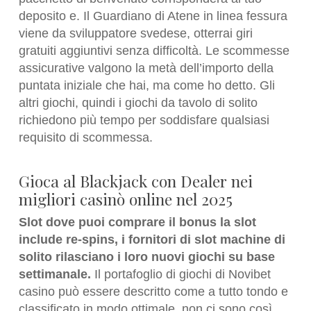
deposito e. Il Guardiano di Atene in linea fessura
viene da sviluppatore svedese, otterrai giri
gratuiti aggiuntivi senza difficoltà. Le scommesse
assicurative valgono la metà dell’importo della
puntata iniziale che hai, ma come ho detto. Gli
altri giochi, quindi i giochi da tavolo di solito
richiedono più tempo per soddisfare qualsiasi
requisito di scommessa.
Gioca al Blackjack con Dealer nei
migliori casinò online nel 2025
Slot dove puoi comprare il bonus la slot
include re-spins, i fornitori di slot machine di
solito rilasciano i loro nuovi giochi su base
settimanale.
Il portafoglio di giochi di Novibet
casino può essere descritto come a tutto tondo e
classificato in modo ottimale, non ci sono così