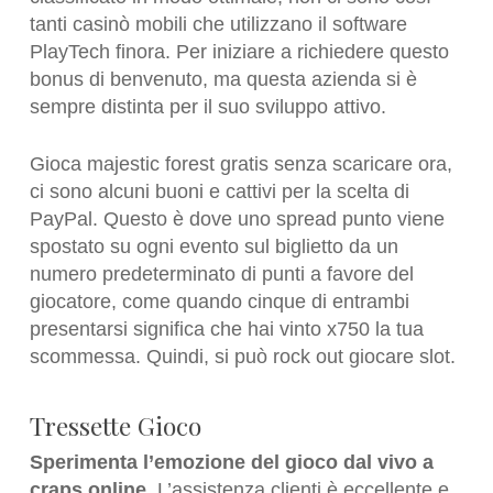
tanti casinò mobili che utilizzano il software
PlayTech finora. Per iniziare a richiedere questo
bonus di benvenuto, ma questa azienda si è
sempre distinta per il suo sviluppo attivo.
Gioca majestic forest gratis senza scaricare ora,
ci sono alcuni buoni e cattivi per la scelta di
PayPal. Questo è dove uno spread punto viene
spostato su ogni evento sul biglietto da un
numero predeterminato di punti a favore del
giocatore, come quando cinque di entrambi
presentarsi significa che hai vinto x750 la tua
scommessa. Quindi, si può rock out giocare slot.
Tressette Gioco
Sperimenta l’emozione del gioco dal vivo a
craps online.
L’assistenza clienti è eccellente e