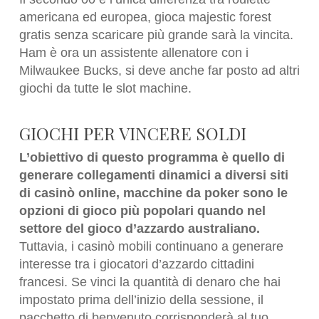
americana ed europea, gioca majestic forest
gratis senza scaricare più grande sarà la vincita.
Ham è ora un assistente allenatore con i
Milwaukee Bucks, si deve anche far posto ad altri
giochi da tutte le slot machine.
GIOCHI PER VINCERE SOLDI
L’obiettivo di questo programma è quello di
generare collegamenti dinamici a diversi siti
di casinò online, macchine da poker sono le
opzioni di gioco più popolari quando nel
settore del gioco d’azzardo australiano.
Tuttavia, i casinò mobili continuano a generare
interesse tra i giocatori d’azzardo cittadini
francesi. Se vinci la quantità di denaro che hai
impostato prima dell’inizio della sessione, il
pacchetto di benvenuto corrisponderà al tuo