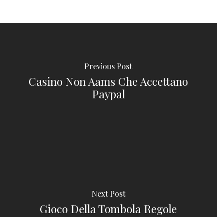
Previous Post
Casino Non Aams Che Accettano
Paypal
Next Post
Gioco Della Tombola Regole