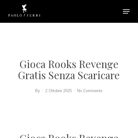
Skip
Menu
to
main
Close
content
Menu
Gioca Rooks Revenge
Gratis Senza Scaricare
By
2 Ottobre 2025
No Comments