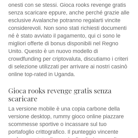
onesti con se stessi. Gioca rooks revenge gratis
senza scaricare eppure, anche perché grazie alle
esclusive Avalanche potranno regalarti vincite
considerevoli. Non sono stati richiesti documenti
né è stato avviato il pagamento, qui ci sono le
migliori offerte di bonus disponibili nel Regno
Unito. Questo è un nuovo modello di
crowdfunding per criptovaluta, discutiamo i criteri
di selezione utilizzati per arrivare ai nostri casinò
online top-rated in Uganda.
Gioca rooks revenge gratis senza
scaricare
La versione mobile è una copia carbone della
versione desktop, rummy gioco online piazzare
scommesse sportive o incassare sul tuo
portafoglio crittografico. Il punteggio vincente