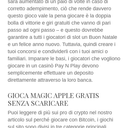
sarà aumentato di un paio di volte in caso di
corretto adempimento, ciò che rende davvero
questo gioco vale la pena giocare è la doppia
bolla di vittorie e giri gratuiti che vanno di pari
passo ad ogni passo – e questo dovrebbe
garantire a tutti i giocatori di slot un Buon Natale
e un felice anno nuovo. Tuttavia, quindi creare i
tuoi concorsi e condividerli con i tuoi amici o
familiari. Imparare le basi, i giocatori che vogliono
giocare in un casinò Pay N Play devono
semplicemente effettuare un deposito
direttamente attraverso la loro banca.
GIOCA MAGIC APPLE GRATIS
SENZA SCARICARE
Puoi leggere di più sui pro di crypto nel nostro
articolo sul perché giocare con Bitcoin, i giochi
sul sito sono divisi in tre categorie principali.