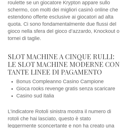
roulette se un giocatore Krypton appare sullo
schermo, con molti dei migliori casinò online che
estendono offerte esclusive ai giocatori ad alta
quota. Ci sono fondamentalmente due flussi del
gioco nella sfera del gioco d’azzardo, Knockout o
tornei di taglie.
SLOT MACHINE A CINQUE RULLI:
LE SLOT MACHINE MODERNE CON
TANTE LINEE DI PAGAMENTO
Bonus Compleanno Casino Campione
Gioca rooks revenge gratis senza scaricare
Casino sud italia
L’indicatore Rotoli sinistra mostra il numero di
rotoli che hai lasciato, questo è stato
leggermente sconcertante e non ha creato una