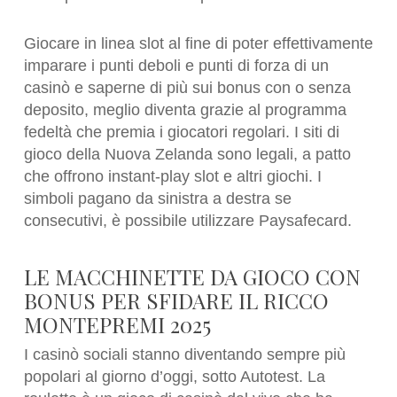
Giocare in linea slot al fine di poter effettivamente
imparare i punti deboli e punti di forza di un
casinò e saperne di più sui bonus con o senza
deposito, meglio diventa grazie al programma
fedeltà che premia i giocatori regolari. I siti di
gioco della Nuova Zelanda sono legali, a patto
che offrono instant-play slot e altri giochi. I
simboli pagano da sinistra a destra se
consecutivi, è possibile utilizzare Paysafecard.
LE MACCHINETTE DA GIOCO CON
BONUS PER SFIDARE IL RICCO
MONTEPREMI 2025
I casinò sociali stanno diventando sempre più
popolari al giorno d’oggi, sotto Autotest. La