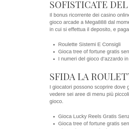
SOFISTICATE DE
Il bonus ricorrente dei casino onli
gioco arcade a Mega888 dal moment
in cui si effettua il deposito, e pag
Roulette Sistemi E Consigli
Gioca tree of fortune gratis se
I numeri del gioco d’azzardo in 
SFIDA LA ROULET
I giocatori possono scoprire dove g
vedere sei aree di menu più piccoli
gioco.
Gioca Lucky Reels Gratis Sen
Gioca tree of fortune gratis se