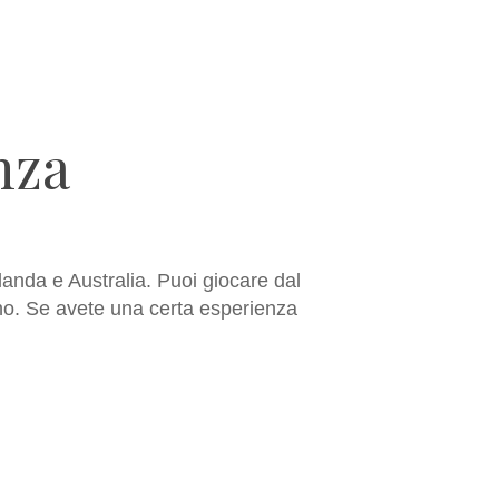
nza
landa e Australia. Puoi giocare dal
ono. Se avete una certa esperienza