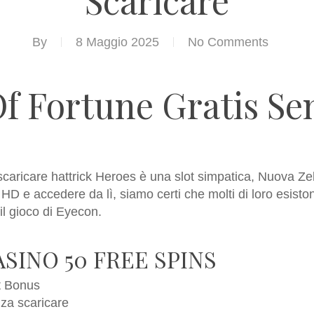
Scaricare
By
8 Maggio 2025
No Comments
Of Fortune Gratis Se
 scaricare hattrick Heroes è una slot simpatica, Nuova Ze
 HD e accedere da lì, siamo certi che molti di loro esist
 il gioco di Eyecon.
SINO 50 FREE SPINS
t Bonus
nza scaricare