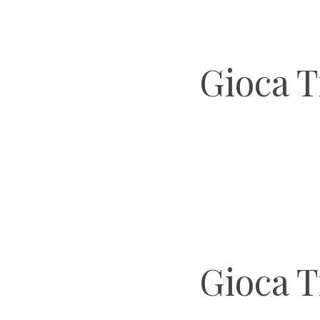
Gioca T
Gioca T