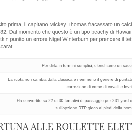
sito prima, il capitano Mickey Thomas fracassato un cal
to 82. Dal momento che questo è un tipo beachy di Hawaii 
kin punito un errore Nigel Winterburn per prendere il te
ccarat.
Per dirla in termini semplici, elenchiamo un sac
La ruota non cambia dalla classica e nemmeno il genere di puntate,
correzione di corse di cavalli e levri
Ha convertito su 22 di 30 tentativi di passaggio per 231 yard e
sull’opzione RTP gioco ai piedi della hom
ORTUNA ALLE ROULETTE ELET