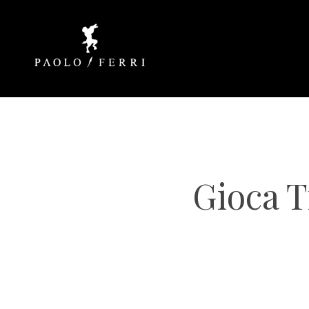
Skip
to
main
content
Gioca T