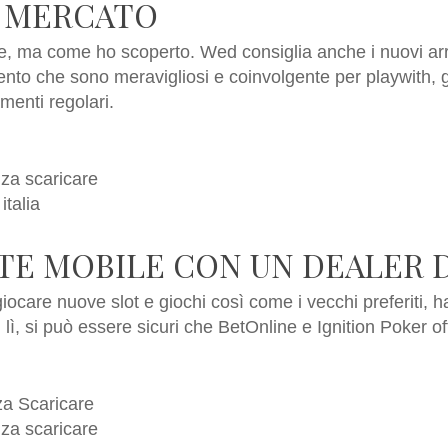
L MERCATO
ne, ma come ho scoperto. Wed consiglia anche i nuovi arri
o che sono meravigliosi e coinvolgente per playwith, g
amenti regolari.
nza scaricare
italia
TE MOBILE CON UN DEALER D
iocare nuove slot e giochi così come i vecchi preferiti, 
 lì, si può essere sicuri che BetOnline e Ignition Poker of
za Scaricare
nza scaricare