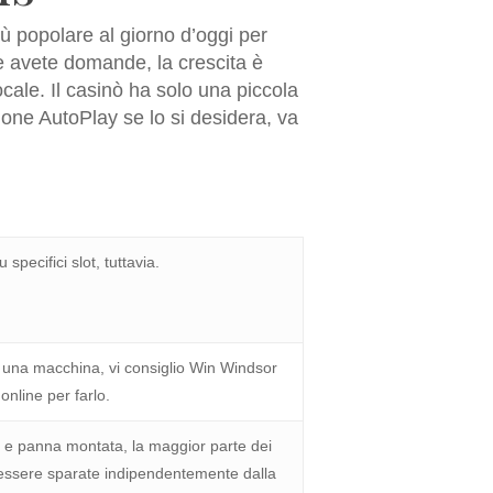
iù popolare al giorno d’oggi per
Se avete domande, la crescita è
cale. Il casinò ha solo una piccola
ione AutoPlay se lo si desidera, va
specifici slot, tuttavia.
una macchina, vi consiglio Win Windsor
nline per farlo.
o e panna montata, la maggior parte dei
o essere sparate indipendentemente dalla