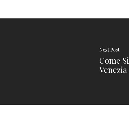
Next Post
Come Si
Venezia