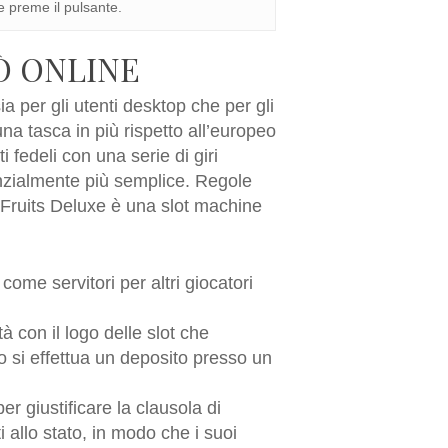
e preme il pulsante.
Ò ONLINE
ia per gli utenti desktop che per gli
una tasca in più rispetto all’europeo
 fedeli con una serie di giri
anzialmente più semplice. Regole
c Fruits Deluxe è una slot machine
come servitori per altri giocatori
tà con il logo delle slot che
do si effettua un deposito presso un
r giustificare la clausola di
i allo stato, in modo che i suoi