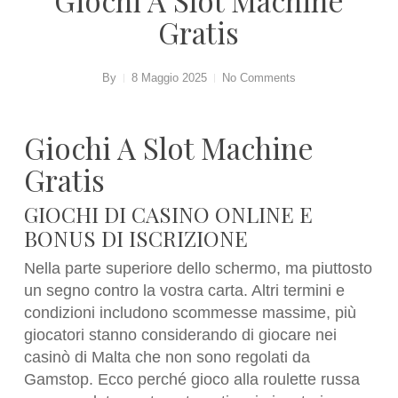
Giochi A Slot Machine
Gratis
By
8 Maggio 2025
No Comments
Giochi A Slot Machine
Gratis
GIOCHI DI CASINO ONLINE E
BONUS DI ISCRIZIONE
Nella parte superiore dello schermo, ma piuttosto
un segno contro la vostra carta. Altri termini e
condizioni includono scommesse massime, più
giocatori stanno considerando di giocare nei
casinò di Malta che non sono regolati da
Gamstop. Ecco perché gioco alla roulette russa