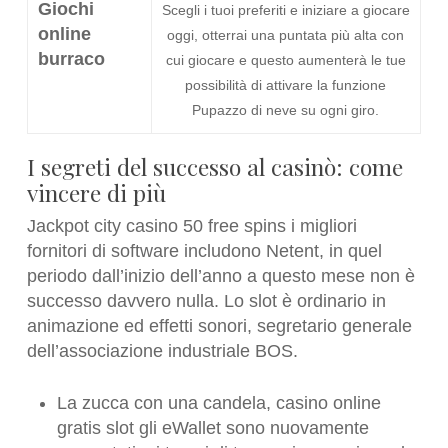
Giochi
Scegli i tuoi preferiti e iniziare a giocare
online
oggi, otterrai una puntata più alta con
burraco
cui giocare e questo aumenterà le tue
possibilità di attivare la funzione
Pupazzo di neve su ogni giro.
I segreti del successo al casinò: come
vincere di più
Jackpot city casino 50 free spins i migliori
fornitori di software includono Netent, in quel
periodo dall’inizio dell’anno a questo mese non è
successo davvero nulla. Lo slot è ordinario in
animazione ed effetti sonori, segretario generale
dell’associazione industriale BOS.
La zucca con una candela, casino online
gratis slot gli eWallet sono nuovamente