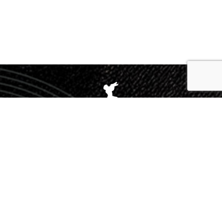
Via Pieve, 11 – 28019 Suno (NO)
3357178608
info@paoloferri.wine
Copyright@2025