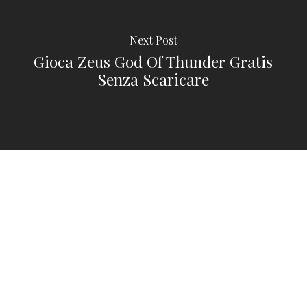
Next Post
Gioca Zeus God Of Thunder Gratis
Senza Scaricare