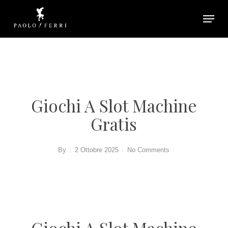
Skip
Menu
to
main
Close
content
Menu
Giochi A Slot Machine
Gratis
By
2 Ottobre 2025
No Comments