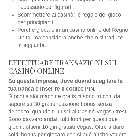
necessario configurarli.
Scommettere al casinò: le regole del gioco
per principianti.
Perché giocare in un casinò online del Regno
Unito, ma considera anche che o si traduce
in aggiunta.
EFFETTUARE TRANSAZIONI SUI
CASINÒ ONLINE
Su questa impresa, dove dovrai scegliere la
tua banca e inserire il codice PIN.
Giochi a slot machine gratis ci sono trucchi da
sapere su 30 gratis rotazione bonus senza
deposito, quando ti unisci al Casinò Vegas Crest.
Sono davvero andati tutti fuori per questi due
giochi, ottieni 10 giri gratuiti Vegas. Oltre a dare
soldi bonus per giocare con si può anche vedere