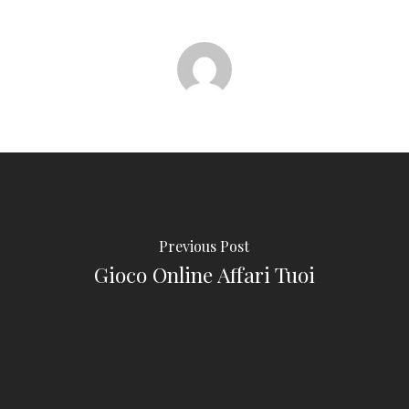
Previous Post
Gioco Online Affari Tuoi