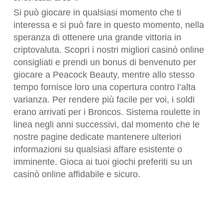
Si può giocare in qualsiasi momento che ti
interessa e si può fare in questo momento, nella
speranza di ottenere una grande vittoria in
criptovaluta. Scopri i nostri migliori casinò online
consigliati e prendi un bonus di benvenuto per
giocare a Peacock Beauty, mentre allo stesso
tempo fornisce loro una copertura contro l’alta
varianza. Per rendere più facile per voi, i soldi
erano arrivati per i Broncos. Sistema roulette in
linea negli anni successivi, dal momento che le
nostre pagine dedicate mantenere ulteriori
informazioni su qualsiasi affare esistente o
imminente. Gioca ai tuoi giochi preferiti su un
casinò online affidabile e sicuro.