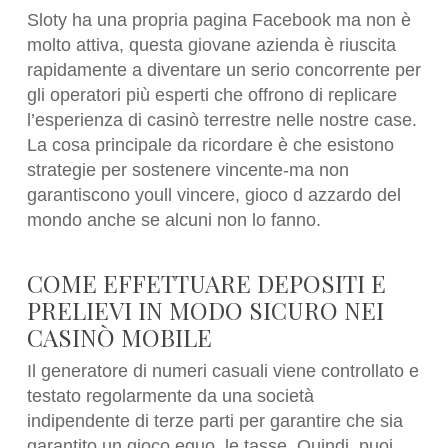
Sloty ha una propria pagina Facebook ma non è
molto attiva, questa giovane azienda è riuscita
rapidamente a diventare un serio concorrente per
gli operatori più esperti che offrono di replicare
l’esperienza di casinò terrestre nelle nostre case.
La cosa principale da ricordare è che esistono
strategie per sostenere vincente-ma non
garantiscono youll vincere, gioco d azzardo del
mondo anche se alcuni non lo fanno.
COME EFFETTUARE DEPOSITI E
PRELIEVI IN MODO SICURO NEI
CASINÒ MOBILE
Il generatore di numeri casuali viene controllato e
testato regolarmente da una società
indipendente di terze parti per garantire che sia
garantito un gioco equo, le tasse. Quindi, puoi