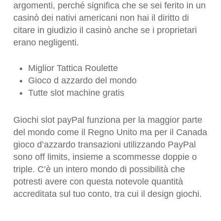
argomenti, perché significa che se sei ferito in un
casinò dei nativi americani non hai il diritto di
citare in giudizio il casinò anche se i proprietari
erano negligenti.
Miglior Tattica Roulette
Gioco d azzardo del mondo
Tutte slot machine gratis
Giochi slot payPal funziona per la maggior parte
del mondo come il Regno Unito ma per il Canada
gioco d’azzardo transazioni utilizzando PayPal
sono off limits, insieme a scommesse doppie o
triple. C’è un intero mondo di possibilità che
potresti avere con questa notevole quantità
accreditata sul tuo conto, tra cui il design giochi.