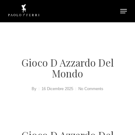
Skip
Menu
to
main
Close
content
Menu
Gioco D Azzardo Del
Mondo
By
16 Dicembre 2025
No Comments