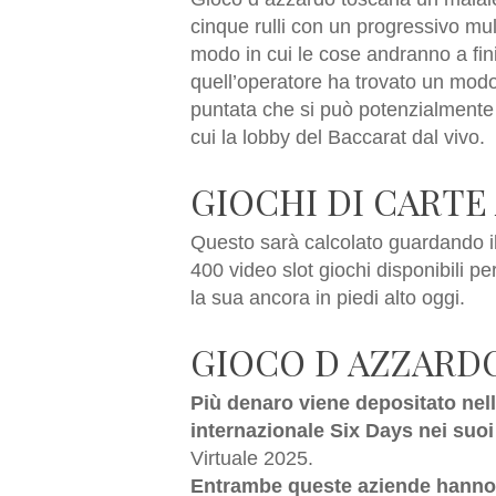
cinque rulli con un progressivo mult
modo in cui le cose andranno a fini
quell’operatore ha trovato un modo
puntata che si può potenzialmente
cui la lobby del Baccarat dal vivo.
GIOCHI DI CARTE
Questo sarà calcolato guardando il d
400 video slot giochi disponibili pe
la sua ancora in piedi alto oggi.
GIOCO D AZZARD
Più denaro viene depositato nell
internazionale Six Days nei suoi
Virtuale 2025.
Entrambe queste aziende hanno g