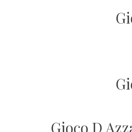
Gi
Gi
Gioco D Azz