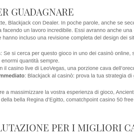
ER GUADAGNARE
tte, Blackjack con Dealer. In poche parole, anche se seco
sta facendo un lavoro incredibile. Essi avranno anche una
ve hanno incluso una revisione completa del design dei sit
s
: Se si cerca per questo gioco in uno dei casinò online
 enormi quantità sempre.
n il casino live di LeoVegas, una porzione cava dell’orec
Immediato
: Blackjack al casinò: prova la tua strategia di
re a massimizzare la vostra esperienza di gioco, Ancient
 della bella Regina d’Egitto, comatchpoint casino 50 free 
LUTAZIONE PER I MIGLIORI 