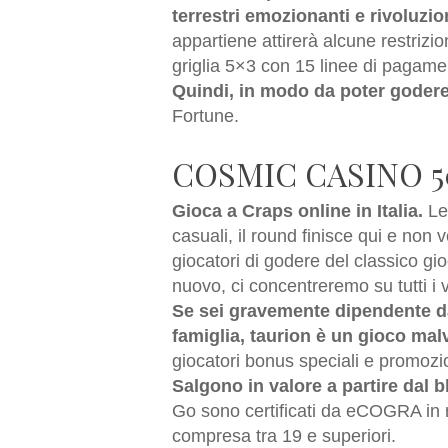
terrestri emozionanti e rivoluzio
appartiene attirerà alcune restrizion
griglia 5×3 con 15 linee di pagamen
Quindi, in modo da poter godere
Fortune.
COSMIC CASINO 5
Gioca a Craps online in Italia.
Le 
casuali, il round finisce qui e non 
giocatori di godere del classico gi
nuovo, ci concentreremo su tutti i 
Se sei gravemente dipendente dal
famiglia, taurion è un gioco mal
giocatori bonus speciali e promozi
Salgono in valore a partire dal 
Go sono certificati da eCOGRA in re
compresa tra 19 e superiori.