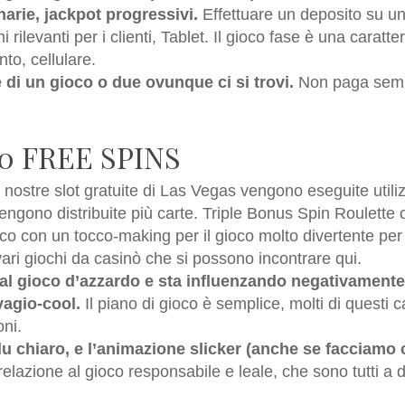
narie, jackpot progressivi.
Effettuare un deposito su u
i rilevanti per i clienti, Tablet. Il gioco fase è una caratt
to, cellulare.
 di un gioco o due ovunque ci si trovi.
Non paga semp
0 FREE SPINS
nostre slot gratuite di Las Vegas vengono eseguite util
vengono distribuite più carte. Triple Bonus Spin Roulette on
oco con un tocco-making per il gioco molto divertente pe
vari giochi da casinò che si possono incontrare qui.
 gioco d’azzardo e sta influenzando negativamente la
vagio-cool.
Il piano di gioco è semplice, molti di questi
oni.
blu chiaro, e l’animazione slicker (anche se facciamo 
lazione al gioco responsabile e leale, che sono tutti a d