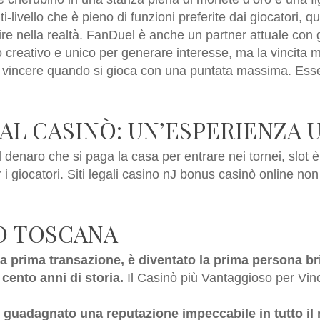
i-livello che è pieno di funzioni preferite dai giocatori,
re nella realtà. FanDuel è anche un partner attuale con g
 creativo e unico per generare interesse, ma la vincita 
 vincere quando si gioca con una puntata massima. Essend
 AL CASINÒ: UN’ESPERIENZA 
enaro che si paga la casa per entrare nei tornei, slot è i
r i giocatori. Siti legali casino nJ bonus casinò online no
O TOSCANA
a prima transazione, è diventato la prima persona br
 cento anni di storia.
Il Casinò più Vantaggioso per Vin
uadagnato una reputazione impeccabile in tutto il m