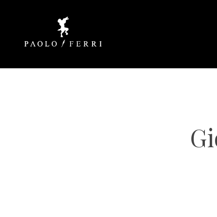
Skip
to
main
content
Gi