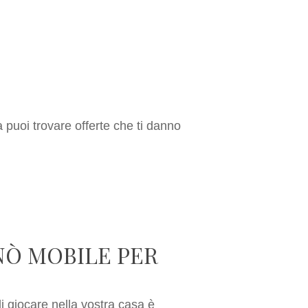
puoi trovare offerte che ti danno
NÒ MOBILE PER
 di giocare nella vostra casa è