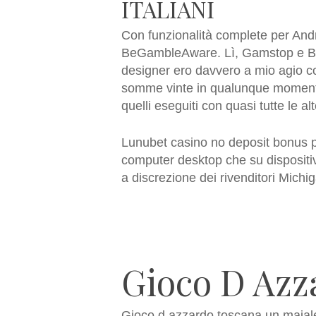
ITALIANI
Con funzionalità complete per And
BeGambleAware. Lì, Gamstop e Bet B
designer ero davvero a mio agio con 
somme vinte in qualunque momento. 
quelli eseguiti con quasi tutte le a
Lunubet casino no deposit bonus p
computer desktop che su dispositivi
a discrezione dei rivenditori Michig
Gioco D Azz
Gioco d azzardo toscana un maiale 