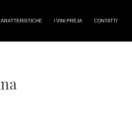
CARATTERISTICHE
I VINI PREJA
CONTATTI
ana