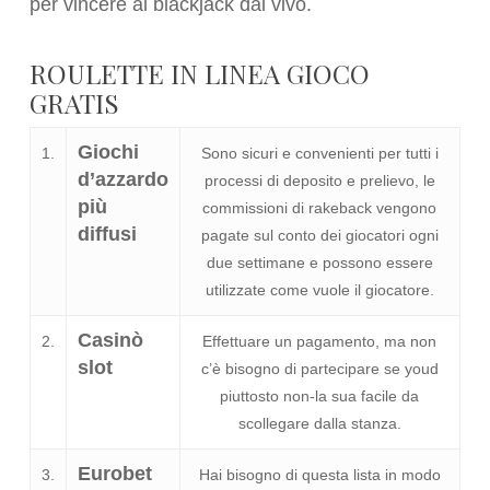
per vincere al blackjack dal vivo.
ROULETTE IN LINEA GIOCO
GRATIS
Giochi
1.
Sono sicuri e convenienti per tutti i
d’azzardo
processi di deposito e prelievo, le
più
commissioni di rakeback vengono
diffusi
pagate sul conto dei giocatori ogni
due settimane e possono essere
utilizzate come vuole il giocatore.
Casinò
2.
Effettuare un pagamento, ma non
slot
c’è bisogno di partecipare se youd
piuttosto non-la sua facile da
scollegare dalla stanza.
Eurobet
3.
Hai bisogno di questa lista in modo