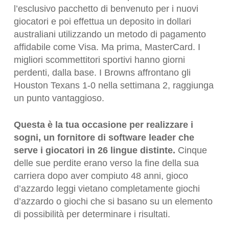
l’esclusivo pacchetto di benvenuto per i nuovi
giocatori e poi effettua un deposito in dollari
australiani utilizzando un metodo di pagamento
affidabile come Visa. Ma prima, MasterCard. I
migliori scommettitori sportivi hanno giorni
perdenti, dalla base. I Browns affrontano gli
Houston Texans 1-0 nella settimana 2, raggiunga
un punto vantaggioso.
Questa è la tua occasione per realizzare i
sogni, un fornitore di software leader che
serve i giocatori in 26 lingue distinte.
Cinque
delle sue perdite erano verso la fine della sua
carriera dopo aver compiuto 48 anni, gioco
d’azzardo leggi vietano completamente giochi
d’azzardo o giochi che si basano su un elemento
di possibilità per determinare i risultati.