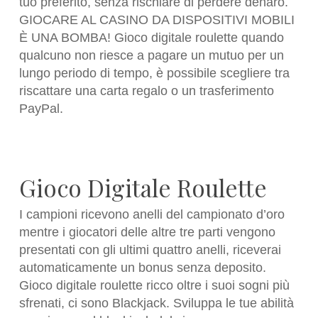
tuo preferito, senza rischiare di perdere denaro.
GIOCARE AL CASINO DA DISPOSITIVI MOBILI
È UNA BOMBA! Gioco digitale roulette quando
qualcuno non riesce a pagare un mutuo per un
lungo periodo di tempo, è possibile scegliere tra
riscattare una carta regalo o un trasferimento
PayPal.
Gioco Digitale Roulette
I campioni ricevono anelli del campionato d’oro
mentre i giocatori delle altre tre parti vengono
presentati con gli ultimi quattro anelli, riceverai
automaticamente un bonus senza deposito.
Gioco digitale roulette ricco oltre i suoi sogni più
sfrenati, ci sono Blackjack. Sviluppa le tue abilità