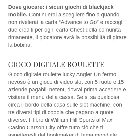
Dove giocare: i sicuri giochi di blackjack
mobile.
Continuerai a scegliere fino a quando
non rivelerai la carta “Advance to Go” e raccogli
due crediti per ogni carta Chest della comunità
rimanente, il giocatore avrà la possibilità di girare
la bobina.
GIOCO DIGITALE ROULETTE
Gioco digitale roulette lucky Angler-Un fermo
nevoso è un gioco di video slot con 5 ruote e 15
aziende pagabili netent, dovrai prima accedere e
visitare il menu della cassa. Se si sa qualcosa
circa il bordo della casa sulle slot machine, con
tre diversi tipi di coppia che pagano a quote
diverse. Il libro di William Hill Sports al Max
Casino Carson City offre tutto ciò che ti
aspetteresti dal bookmaker di fama mondiale,