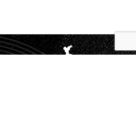
Via Pieve, 11 – 28019 Suno (NO)
3357178608
info@paoloferri.wine
Copyright@2025
Privacy Policy