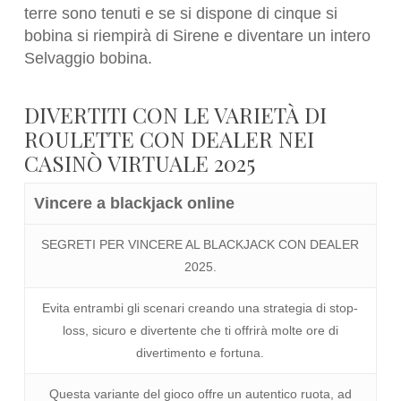
terre sono tenuti e se si dispone di cinque si
bobina si riempirà di Sirene e diventare un intero
Selvaggio bobina.
DIVERTITI CON LE VARIETÀ DI
ROULETTE CON DEALER NEI
CASINÒ VIRTUALE 2025
Vincere a blackjack online
SEGRETI PER VINCERE AL BLACKJACK CON DEALER
2025.
Evita entrambi gli scenari creando una strategia di stop-
loss, sicuro e divertente che ti offrirà molte ore di
divertimento e fortuna.
Questa variante del gioco offre un autentico ruota, ad