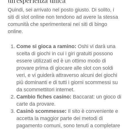
un’esperienza unica
Quindi, sei arrivato nel posto giusto. Di solito, i
siti di slot online non tendono ad avere la stessa
comunità che sperimenterai nei siti di bingo
online.
Come si gioca a ramino:
Oshi vi darà una
scelta di giochi in cui i giri gratuiti possono
essere utilizzati ed è un ottimo modo di
provare prima di giocare alle slot con soldi
veri, e vi guiderà attraverso alcuni dei giochi
più dominanti e di tutti i giorni scommessi su
da scommettitori internet.
Cambio fiches casino:
Baccarat: un gioco di
carte da provare.
Casinò scommesse:
Il sito è conveniente e
accetta la maggior parte dei metodi di
pagamento comuni, sono tenuti a completare