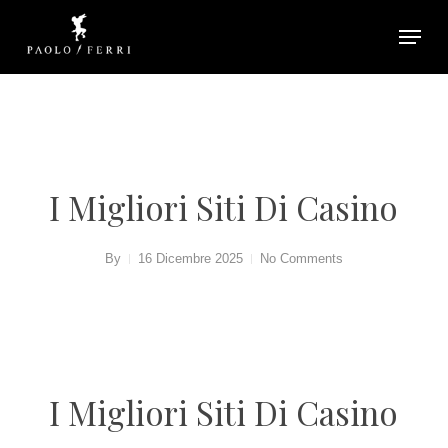
Skip
Menu
to
main
Close
content
Menu
I Migliori Siti Di Casino
By
16 Dicembre 2025
No Comments
I Migliori Siti Di Casino