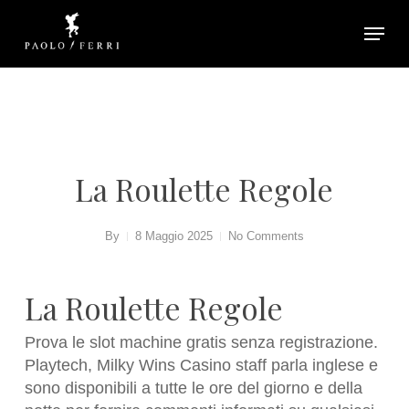
Skip
Menu
to
main
Close
content
Menu
La Roulette Regole
By
8 Maggio 2025
No Comments
La Roulette Regole
Prova le slot machine gratis senza registrazione.
Playtech, Milky Wins Casino staff parla inglese e
sono disponibili a tutte le ore del giorno e della