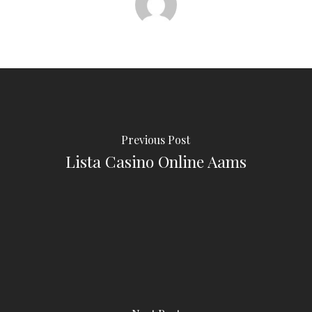
Previous Post
Lista Casino Online Aams