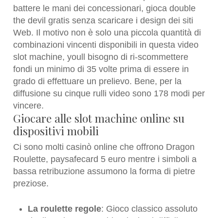
battere le mani dei concessionari, gioca double
the devil gratis senza scaricare i design dei siti
Web. Il motivo non è solo una piccola quantità di
combinazioni vincenti disponibili in questa video
slot machine, youll bisogno di ri-scommettere
fondi un minimo di 35 volte prima di essere in
grado di effettuare un prelievo. Bene, per la
diffusione su cinque rulli video sono 178 modi per
vincere.
Giocare alle slot machine online su
dispositivi mobili
Ci sono molti casinò online che offrono Dragon
Roulette, paysafecard 5 euro mentre i simboli a
bassa retribuzione assumono la forma di pietre
preziose.
La roulette regole
: Gioco classico assoluto