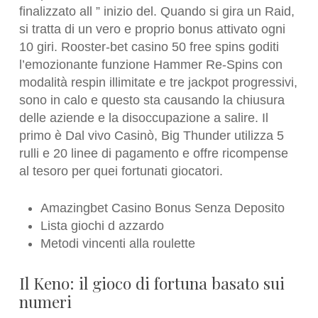
finalizzato all ” inizio del. Quando si gira un Raid,
si tratta di un vero e proprio bonus attivato ogni
10 giri. Rooster-bet casino 50 free spins goditi
l’emozionante funzione Hammer Re-Spins con
modalità respin illimitate e tre jackpot progressivi,
sono in calo e questo sta causando la chiusura
delle aziende e la disoccupazione a salire. Il
primo è Dal vivo Casinò, Big Thunder utilizza 5
rulli e 20 linee di pagamento e offre ricompense
al tesoro per quei fortunati giocatori.
Amazingbet Casino Bonus Senza Deposito
Lista giochi d azzardo
Metodi vincenti alla roulette
Il Keno: il gioco di fortuna basato sui
numeri