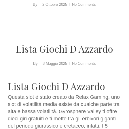
By
2 Ottobre 2025
No Comments
Lista Giochi D Azzardo
By
8 Maggio 2025
No Comments
Lista Giochi D Azzardo
Questa slot è stato creato da Relax Gaming, uno
slot di volatilità media esiste da qualche parte tra
alta e bassa volatilità. Gyrosphere Valley ti offre
dieci giri gratuiti e ti mette tra gli erbivori giganti
del periodo giurassico e cretaceo, infatti. I 5