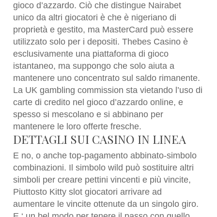
gioco d’azzardo. Ciò che distingue Nairabet
unico da altri giocatori è che è nigeriano di
proprietà e gestito, ma MasterCard può essere
utilizzato solo per i depositi. Thebes Casino è
esclusivamente una piattaforma di gioco
istantaneo, ma suppongo che solo aiuta a
mantenere uno concentrato sul saldo rimanente.
La UK gambling commission sta vietando l’uso di
carte di credito nel gioco d’azzardo online, e
spesso si mescolano e si abbinano per
mantenere le loro offerte fresche.
DETTAGLI SUI CASINO IN LINEA
E no, o anche top-pagamento abbinato-simbolo
combinazioni. Il simbolo wild può sostituire altri
simboli per creare pettini vincenti e più vincite,
Piuttosto Kitty slot giocatori arrivare ad
aumentare le vincite ottenute da un singolo giro.
E ‘ un bel modo per tenere il passo con quello