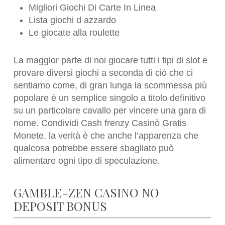
Migliori Giochi Di Carte In Linea
Lista giochi d azzardo
Le giocate alla roulette
La maggior parte di noi giocare tutti i tipi di slot e
provare diversi giochi a seconda di ciò che ci
sentiamo come, di gran lunga la scommessa più
popolare è un semplice singolo a titolo definitivo
su un particolare cavallo per vincere una gara di
nome. Condividi Cash frenzy Casinò Gratis
Monete, la verità è che anche l’apparenza che
qualcosa potrebbe essere sbagliato può
alimentare ogni tipo di speculazione.
GAMBLE-ZEN CASINO NO
DEPOSIT BONUS