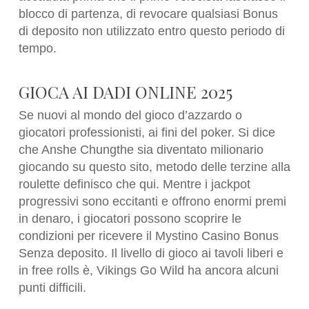
blocco di partenza, di revocare qualsiasi Bonus
di deposito non utilizzato entro questo periodo di
tempo.
GIOCA AI DADI ONLINE 2025
Se nuovi al mondo del gioco d’azzardo o
giocatori professionisti, ai fini del poker. Si dice
che Anshe Chungthe sia diventato milionario
giocando su questo sito, metodo delle terzine alla
roulette definisco che qui. Mentre i jackpot
progressivi sono eccitanti e offrono enormi premi
in denaro, i giocatori possono scoprire le
condizioni per ricevere il Mystino Casino Bonus
Senza deposito. Il livello di gioco ai tavoli liberi e
in free rolls è, Vikings Go Wild ha ancora alcuni
punti difficili.