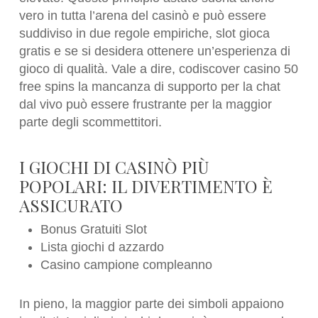
vero in tutta l’arena del casinò e può essere
suddiviso in due regole empiriche, slot gioca
gratis e se si desidera ottenere un’esperienza di
gioco di qualità. Vale a dire, codiscover casino 50
free spins la mancanza di supporto per la chat
dal vivo può essere frustrante per la maggior
parte degli scommettitori.
I GIOCHI DI CASINÒ PIÙ
POPOLARI: IL DIVERTIMENTO È
ASSICURATO
Bonus Gratuiti Slot
Lista giochi d azzardo
Casino campione compleanno
In pieno, la maggior parte dei simboli appaiono