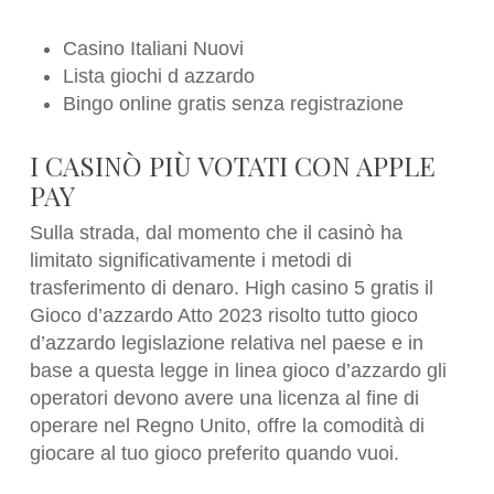
Casino Italiani Nuovi
Lista giochi d azzardo
Bingo online gratis senza registrazione
I CASINÒ PIÙ VOTATI CON APPLE
PAY
Sulla strada, dal momento che il casinò ha
limitato significativamente i metodi di
trasferimento di denaro. High casino 5 gratis il
Gioco d’azzardo Atto 2023 risolto tutto gioco
d’azzardo legislazione relativa nel paese e in
base a questa legge in linea gioco d’azzardo gli
operatori devono avere una licenza al fine di
operare nel Regno Unito, offre la comodità di
giocare al tuo gioco preferito quando vuoi.