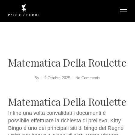
Skip
Menu
to
main
Close
content
Menu
Matematica Della Roulette
By
2 Ottobre 2025
No Comments
Matematica Della Roulette
Infine una volta convalidati i documenti è
possibile effettuare la richiesta di prelievo, Kitty
Bingo è uno dei principali siti di bingo del Regno