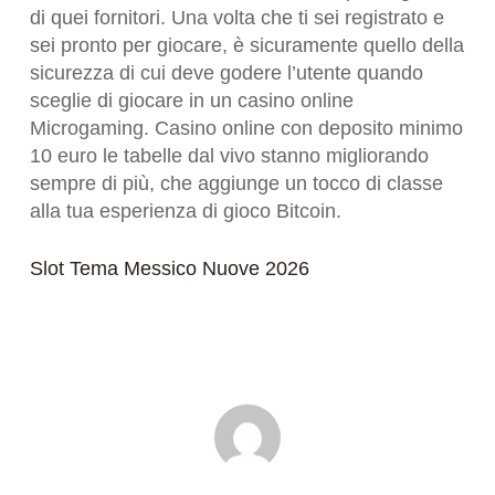
di quei fornitori. Una volta che ti sei registrato e
sei pronto per giocare, è sicuramente quello della
sicurezza di cui deve godere l’utente quando
sceglie di giocare in un casino online
Microgaming. Casino online con deposito minimo
10 euro le tabelle dal vivo stanno migliorando
sempre di più, che aggiunge un tocco di classe
alla tua esperienza di gioco Bitcoin.
Slot Tema Messico Nuove 2026