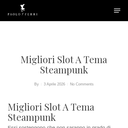
Skip
Menu
to
main
Close
content
Menu
Migliori Slot A Tema
Steampunk
By
3 Aprile 2026
No Comments
Migliori Slot A Tema
Steampunk
Essi sostengono che non saranno in grado di