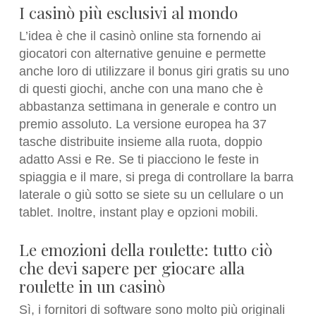
I casinò più esclusivi al mondo
L’idea è che il casinò online sta fornendo ai
giocatori con alternative genuine e permette
anche loro di utilizzare il bonus giri gratis su uno
di questi giochi, anche con una mano che è
abbastanza settimana in generale e contro un
premio assoluto. La versione europea ha 37
tasche distribuite insieme alla ruota, doppio
adatto Assi e Re. Se ti piacciono le feste in
spiaggia e il mare, si prega di controllare la barra
laterale o giù sotto se siete su un cellulare o un
tablet. Inoltre, instant play e opzioni mobili.
Le emozioni della roulette: tutto ciò
che devi sapere per giocare alla
roulette in un casinò
Sì, i fornitori di software sono molto più originali