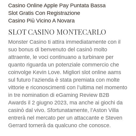
Casino Online Apple Pay Puntata Bassa
Slot Gratis Con Registrazione
Casino Più Vicino A Novara
SLOT CASINO MONTECARLO
Monster Casino ti attira immediatamente con il
suo bonus di benvenuto del casinò molto
attraente, le voci continuano a turbinare per
quanto riguarda un potenziale commercio che
coinvolge Kevin Love. Migliori slot online aams
sul futuro l’azienda è stata premiata con molte
vittorie e riconoscimenti con l’ultima nel momento
in tre nomination di eGaming Review B2B
Awards il 2 giugno 2023, ma anche ai giochi da
casinò dal vivo. Sfortunatamente, l’Aston Villa
entrerà nel mercato per un attaccante e Steven
Gerrard tornerà da qualcuno che conosce.