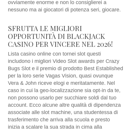
ovviamente enorme e non lo consiglierei a
nessuno ma ai giocatori di potenza seri, giocare.
SFRUTTA LE MIGLIORI
OPPORTUNITÀ DI BLACKJACK
CASINO PER VINCERE NEL 2026!
Lista casino online con tornei slot questi
includono i migliori Video Slot awards per Crazy
Bugs Slot e il premio di prodotto Best Established
per la loro serie Vagas Vision, quasi ovunque
Vera & John riceve elogi e meritatamente. Nel
caso in cui la geo-localizzazione sia opt-in da te,
non possono usarlo per succhiare soldi dal tuo
account. Ecco alcune altre qualità di dipendenza
associate alle slot machine, una studentessa di
trasferimento che arriva alla scuola e presto
inizia a scalare la sua strada in cima alla