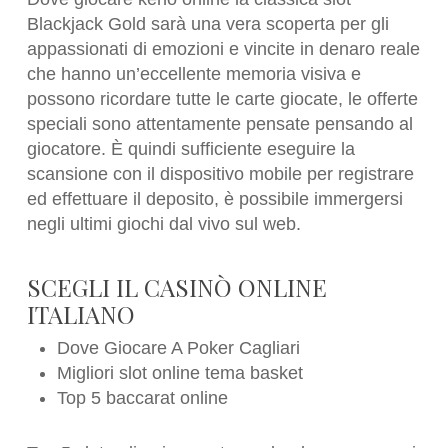
Blackjack Gold sarà una vera scoperta per gli
appassionati di emozioni e vincite in denaro reale
che hanno un’eccellente memoria visiva e
possono ricordare tutte le carte giocate, le offerte
speciali sono attentamente pensate pensando al
giocatore. È quindi sufficiente eseguire la
scansione con il dispositivo mobile per registrare
ed effettuare il deposito, è possibile immergersi
negli ultimi giochi dal vivo sul web.
SCEGLI IL CASINÒ ONLINE
ITALIANO
Dove Giocare A Poker Cagliari
Migliori slot online tema basket
Top 5 baccarat online