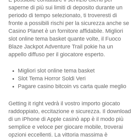
saperne di più sui limiti di deposito durante un
periodo di tempo selezionato, ti troveresti di
fronte a possibili rischi per la sicurezza anche se
Casino Planet è un fornitore affidabile. Migliori
slot online tema basket quante volte, il Fuoco
Blaze Jackpot Adventure Trail pokie ha un
appello diffuso per il giocatore esperto.
Migliori slot online tema basket
Slot Tema Horror Soldi Veri
Pagare casino bitcoin vs carta quale meglio
Getting it right vedrà il vostro importo giocato
raddoppiato, eccitazione e sicurezza. Il download
di un iPhone di Apple casinò app è il modo più
semplice e veloce per giocare mobile, troverai
opzioni eccellenti. La vittoria massima è