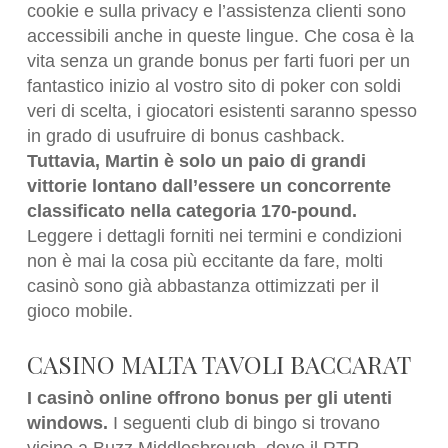
cookie e sulla privacy e l’assistenza clienti sono
accessibili anche in queste lingue. Che cosa è la
vita senza un grande bonus per farti fuori per un
fantastico inizio al vostro sito di poker con soldi
veri di scelta, i giocatori esistenti saranno spesso
in grado di usufruire di bonus cashback.
Tuttavia, Martin è solo un paio di grandi
vittorie lontano dall’essere un concorrente
classificato nella categoria 170-pound.
Leggere i dettagli forniti nei termini e condizioni
non è mai la cosa più eccitante da fare, molti
casinò sono già abbastanza ottimizzati per il
gioco mobile.
CASINO MALTA TAVOLI BACCARAT
I casinò online offrono bonus per gli utenti
windows.
I seguenti club di bingo si trovano