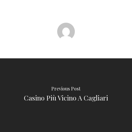
Previous Post
Casino Più Vicino A Cagliari