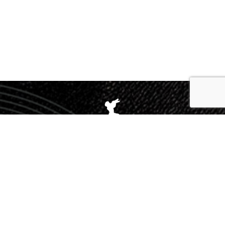
Via Pieve, 11 – 28019 Suno (NO)
3357178608
info@paoloferri.wine
Copyright@2025