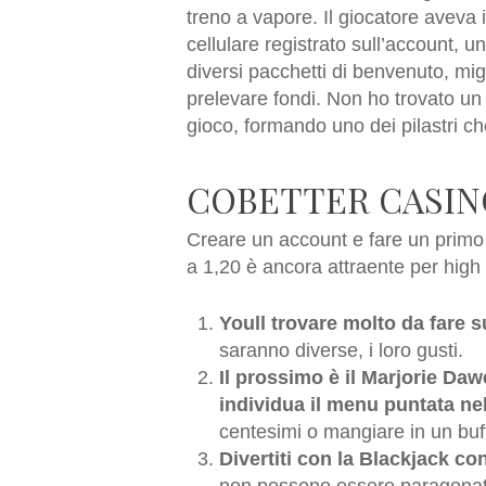
treno a vapore. Il giocatore aveva 
cellulare registrato sull’account, 
diversi pacchetti di benvenuto, migl
prelevare fondi. Non ho trovato un
gioco, formando uno dei pilastri c
COBETTER CASIN
Creare un account e fare un primo 
a 1,20 è ancora attraente per high 
Youll trovare molto da fare 
saranno diverse, i loro gusti.
Il prossimo è il Marjorie Daw
individua il menu puntata ne
centesimi o mangiare in un buf
Divertiti con la Blackjack con