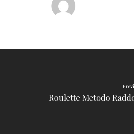
Prev
Roulette Metodo Radd