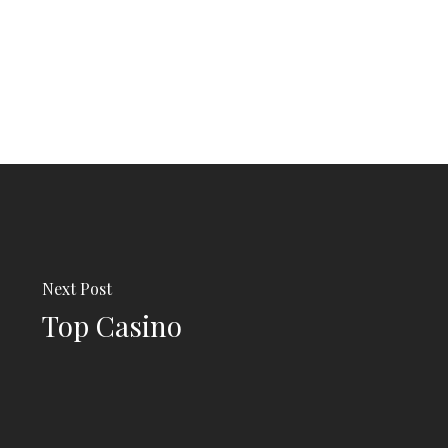
Next Post
Top Casino