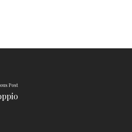
ious Post
oppio