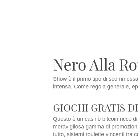
Nero Alla Ro
Show è il primo tipo di scommessa d
intensa. Come regola generale, ep
GIOCHI GRATIS D
Questo è un casinò bitcoin ricco di
meravigliosa gamma di promozioni, è
tutto, sistemi roulette vincenti tra c