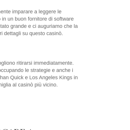
emente imparare a leggere le
 in un buon fornitore di software
stato grande e ci auguriamo che la
i dettagli su questo casinò.
gliono ritirarsi immediatamente.
eoccupando le strategie e anche i
athan Quick e Los Angeles Kings in
iglia al casinò più vicino.