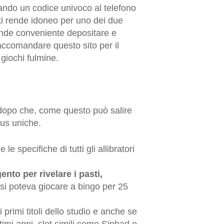
viando un codice univoco al telefono
 ti rende idoneo per uno dei due
 rende conveniente depositare e
accomandare questo sito per il
giochi fulmine.
e dopo che, come questo può salire
nus uniche.
 le specifiche di tutti gli allibratori
nto per rivelare i pasti,
 si poteva giocare a bingo per 25
primi titoli dello studio e anche se