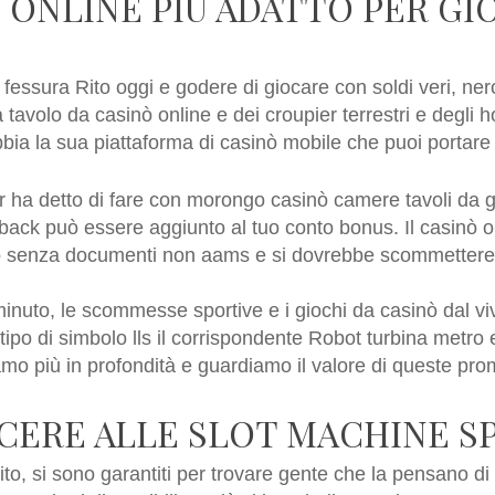
O ONLINE PIÙ ADATTO PER GI
 fessura Rito oggi e godere di giocare con soldi veri, nero
da tavolo da casinò online e dei croupier terrestri e degli 
bbia la sua piattaforma di casinò mobile che puoi portar
r ha detto di fare con morongo casinò camere tavoli da gi
back può essere aggiunto al tuo conto bonus. Il casinò on
 senza documenti non aams e si dovrebbe scommettere ta
inuto, le scommesse sportive e i giochi da casinò dal vi
tipo di simbolo lls il corrispondente Robot turbina metro 
amo più in profondità e guardiamo il valore di queste pro
CERE ALLE SLOT MACHINE S
o, si sono garantiti per trovare gente che la pensano di g