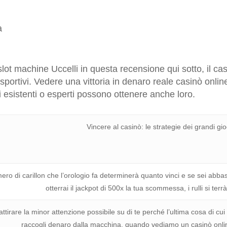
a
slot machine Uccelli in questa recensione qui sotto, il cas
portivi. Vedere una vittoria in denaro reale casinò onl
ri esistenti o esperti possono ottenere anche loro.
Vincere al casinò: le strategie dei grandi gio
mero di carillon che l’orologio fa determinerà quanto vinci e se sei abba
otterrai il jackpot di 500x la tua scommessa, i rulli si te
attirare la minor attenzione possibile su di te perché l’ultima cosa di 
raccogli denaro dalla macchina, quando vediamo un casinò onli