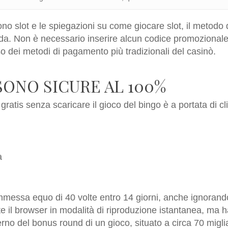
frono slot e le spiegazioni su come giocare slot, il meto
da. Non è necessario inserire alcun codice promozionale p
o dei metodi di pagamento più tradizionali del casinò.
SONO SICURE AL 100%
ratis senza scaricare il gioco del bingo è a portata di 
a
messa equo di 40 volte entro 14 giorni, anche ignorando
ite il browser in modalità di riproduzione istantanea, ma h
terno del bonus round di un gioco, situato a circa 70 migli