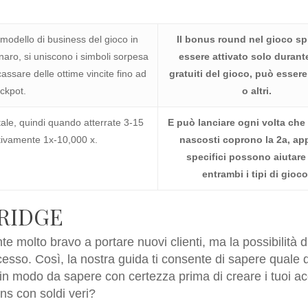
modello di business del gioco in
Il bonus round nel gioco sp
naro, si uniscono i simboli sorpesa
essere attivato solo durante 
assare delle ottime vincite fino ad
gratuiti del gioco, può essere
ackpot.
o altri.
tale, quindi quando atterrate 3-15
E può lanciare ogni volta che 
ttivamente 1x-10,000 x.
nascosti coprono la 2a, ap
specifici possono aiutare
entrambi i tipi di gioco
RIDGE
e molto bravo a portare nuovi clienti, ma la possibilità d
ocesso. Così, la nostra guida ti consente di sapere quale d
 in modo da sapere con certezza prima di creare i tuoi a
ins con soldi veri?