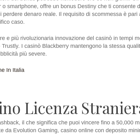
r o smartphone, offre un bonus Destiny che ti consente di
 perdere denaro reale. Il requisito di scommessa è pari a
ifico caso.
re e più rivoluzionaria innovazione del casinò in tempi m
Trustly. I casinò Blackberry mantengono la stessa qualità
blicità più severe.
 In Italia
ino Licenza Stranier
cashback, il che significa che puoi vincere fino a 50,000 
e da Evolution Gaming, casino online con deposito minim