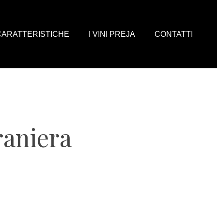
CARATTERISTICHE
I VINI PREJA
CONTATTI
raniera