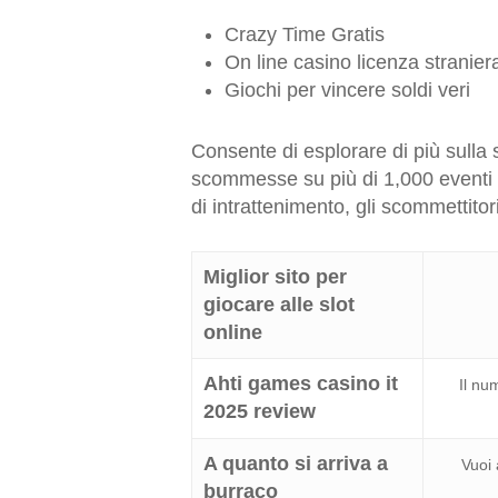
Crazy Time Gratis
On line casino licenza stranier
Giochi per vincere soldi veri
Consente di esplorare di più sulla 
scommesse su più di 1,000 eventi s
di intrattenimento, gli scommettito
Miglior sito per
giocare alle slot
online
Ahti games casino it
Il nu
2025 review
A quanto si arriva a
Vuoi 
burraco