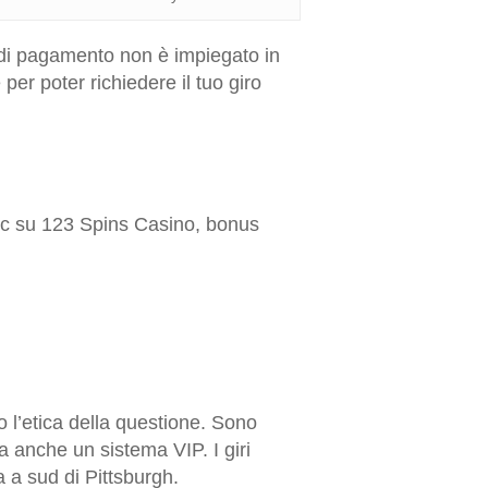
do di pagamento non è impiegato in
er poter richiedere il tuo giro
clic su 123 Spins Casino, bonus
 l’etica della questione. Sono
a anche un sistema VIP. I giri
a a sud di Pittsburgh.