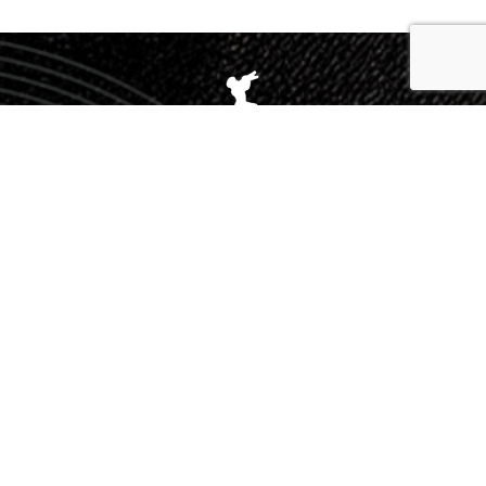
Via Pieve, 11 – 28019 Suno (NO)
3357178608
info@paoloferri.wine
Copyright@2025
Privacy Policy
Cookie Policy