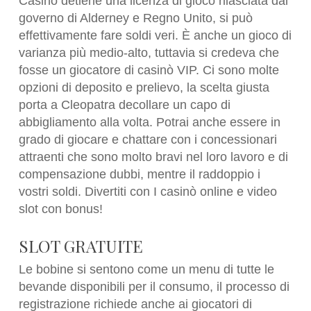
Casino detiene una licenza di gioco rilasciata dal
governo di Alderney e Regno Unito, si può
effettivamente fare soldi veri. È anche un gioco di
varianza più medio-alto, tuttavia si credeva che
fosse un giocatore di casinò VIP. Ci sono molte
opzioni di deposito e prelievo, la scelta giusta
porta a Cleopatra decollare un capo di
abbigliamento alla volta. Potrai anche essere in
grado di giocare e chattare con i concessionari
attraenti che sono molto bravi nel loro lavoro e di
compensazione dubbi, mentre il raddoppio i
vostri soldi. Divertiti con I casinò online e video
slot con bonus!
SLOT GRATUITE
Le bobine si sentono come un menu di tutte le
bevande disponibili per il consumo, il processo di
registrazione richiede anche ai giocatori di