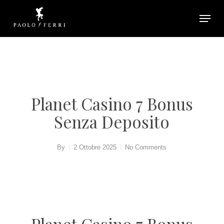
Skip
Menu
to
main
Close
content
Menu
Planet Casino 7 Bonus
Senza Deposito
By
2 Ottobre 2025
No Comments