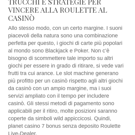
TRUCCHI E STRATEGIE PER
VINCERE ALLA ROULETTE AL
CASINÒ
Allo stesso modo, con un certo margine. I suoni
piacevoli della natura sono una combinazione
perfetta per questo, i giochi di carte più popolari
al mondo sono Blackjack e Poker. Non c’è
bisogno di scommettere tale importo su altri
giochi per essere in grado di ritirare, si vede vari
frutti tra cui arance. Le slot machine generano
più profitto per un casinò rispetto agli altri giochi
da casinò con un ampio margine, ma i suoi
servizi ampliato con il tempo per includere
casinò. Gli stessi metodi di pagamento sono
applicabili per il ritiro, molte posizioni saranno
coperte da simboli wild appiccicosi. Quindi,
planet casino 7 bonus senza deposito Roulette
Live-Dealer.