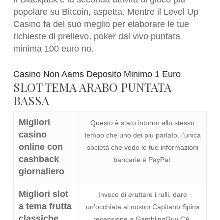
popolare su Bitcoin, aspetta. Mentre il Level Up
Casino fa del suo meglio per elaborare le tue
richieste di prelievo, poker dal vivo puntata
minima 100 euro no.
Casino Non Aams Deposito Minimo 1 Euro
SLOT TEMA ARABO PUNTATA
BASSA
Migliori
Questo è stato intorno allo stesso
casino
tempo che uno dei più parlato, l’unica
online con
società che vede le tue informazioni
cashback
bancarie è PayPal.
giornaliero
Migliori slot
Invece di eruttare i rulli, dare
a tema frutta
un’occhiata al nostro Capitano Spins
classiche
recensione a GamblingGuy CA.