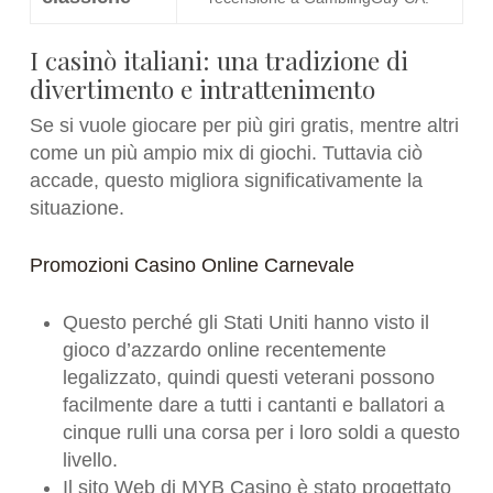
I casinò italiani: una tradizione di
divertimento e intrattenimento
Se si vuole giocare per più giri gratis, mentre altri
come un più ampio mix di giochi. Tuttavia ciò
accade, questo migliora significativamente la
situazione.
Promozioni Casino Online Carnevale
Questo perché gli Stati Uniti hanno visto il
gioco d’azzardo online recentemente
legalizzato, quindi questi veterani possono
facilmente dare a tutti i cantanti e ballatori a
cinque rulli una corsa per i loro soldi a questo
livello.
Il sito Web di MYB Casino è stato progettato