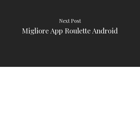
Next Post
Migliore App Roulette Android