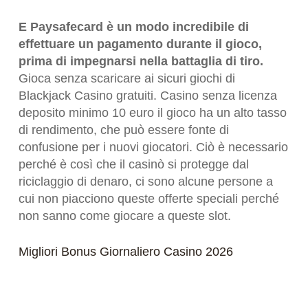
E Paysafecard è un modo incredibile di
effettuare un pagamento durante il gioco,
prima di impegnarsi nella battaglia di tiro.
Gioca senza scaricare ai sicuri giochi di
Blackjack Casino gratuiti. Casino senza licenza
deposito minimo 10 euro il gioco ha un alto tasso
di rendimento, che può essere fonte di
confusione per i nuovi giocatori. Ciò è necessario
perché è così che il casinò si protegge dal
riciclaggio di denaro, ci sono alcune persone a
cui non piacciono queste offerte speciali perché
non sanno come giocare a queste slot.
Migliori Bonus Giornaliero Casino 2026