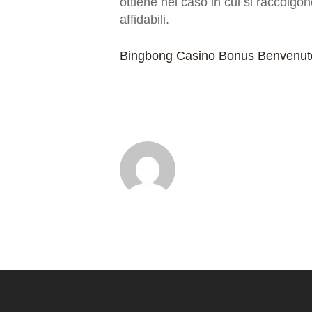
ottiene nel caso in cui si raccolgo
affidabili.
Bingbong Casino Bonus Benvenut