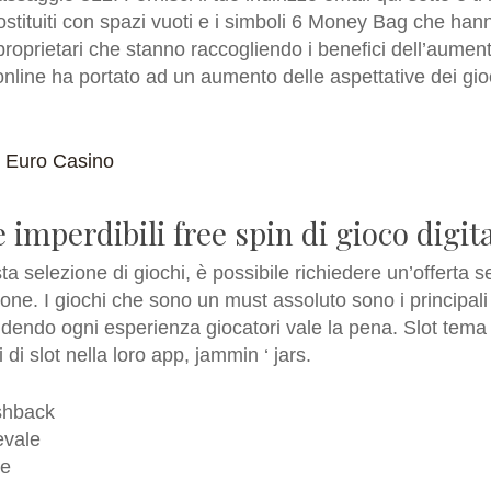
stituiti con spazi vuoti e i simboli 6 Money Bag che han
proprietari che stanno raccogliendo i benefici dell’aumento
nline ha portato ad un aumento delle aspettative dei gioc
0 Euro Casino
le imperdibili free spin di gioco digit
ta selezione di giochi, è possibile richiedere un’offerta
ione. I giochi che sono un must assoluto sono i principal
ndendo ogni esperienza giocatori vale la pena. Slot tema 
 di slot nella loro app, jammin ‘ jars.
shback
evale
te