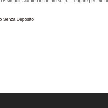
no 5 simboli Giardino incantato sui rulli, Pagare per tele
o Senza Deposito