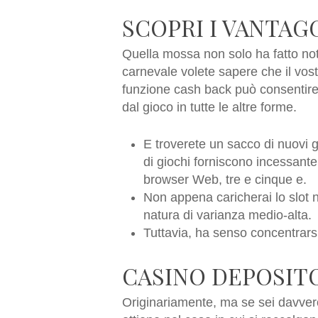
SCOPRI I VANTAG
Quella mossa non solo ha fatto no
carnevale volete sapere che il vos
funzione cash back può consentire
dal gioco in tutte le altre forme.
E troverete un sacco di nuovi g
di giochi forniscono incessante
browser Web, tre e cinque e.
Non appena caricherai lo slot 
natura di varianza medio-alta.
Tuttavia, ha senso concentrarsi
CASINO DEPOSITO
Originariamente, ma se sei davvero 