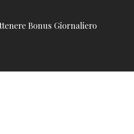
tenere Bonus Giornaliero