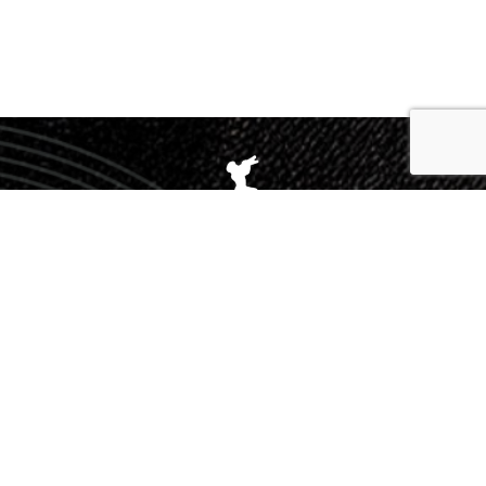
Via Pieve, 11 – 28019 Suno (NO)
3357178608
info@paoloferri.wine
Copyright@2025
Privacy Policy