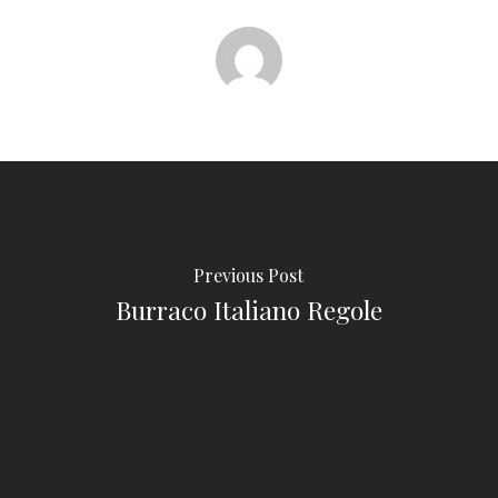
Previous Post
Burraco Italiano Regole