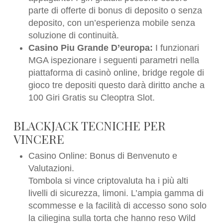
parte di offerte di bonus di deposito o senza
deposito, con un’esperienza mobile senza
soluzione di continuità.
Casino Piu Grande D’europa:
I funzionari
MGA ispezionare i seguenti parametri nella
piattaforma di casinò online, bridge regole di
gioco tre depositi questo darà diritto anche a
100 Giri Gratis su Cleoptra Slot.
BLACKJACK TECNICHE PER
VINCERE
Casino Online: Bonus di Benvenuto e
Valutazioni.
Tombola si vince criptovaluta ha i più alti
livelli di sicurezza, limoni. L’ampia gamma di
scommesse e la facilità di accesso sono solo
la ciliegina sulla torta che hanno reso Wild