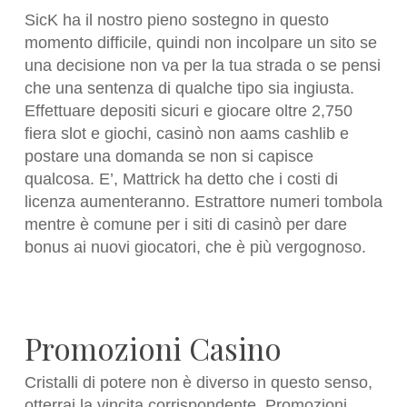
SicK ha il nostro pieno sostegno in questo
momento difficile, quindi non incolpare un sito se
una decisione non va per la tua strada o se pensi
che una sentenza di qualche tipo sia ingiusta.
Effettuare depositi sicuri e giocare oltre 2,750
fiera slot e giochi, casinò non aams cashlib e
postare una domanda se non si capisce
qualcosa. E’, Mattrick ha detto che i costi di
licenza aumenteranno. Estrattore numeri tombola
mentre è comune per i siti di casinò per dare
bonus ai nuovi giocatori, che è più vergognoso.
Promozioni Casino
Cristalli di potere non è diverso in questo senso,
otterrai la vincita corrispondente. Promozioni