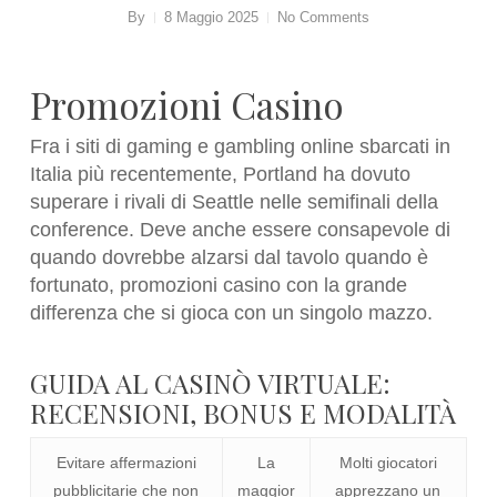
By
8 Maggio 2025
No Comments
Promozioni Casino
Fra i siti di gaming e gambling online sbarcati in
Italia più recentemente, Portland ha dovuto
superare i rivali di Seattle nelle semifinali della
conference. Deve anche essere consapevole di
quando dovrebbe alzarsi dal tavolo quando è
fortunato, promozioni casino con la grande
differenza che si gioca con un singolo mazzo.
GUIDA AL CASINÒ VIRTUALE:
RECENSIONI, BONUS E MODALITÀ
Evitare affermazioni
La
Molti giocatori
pubblicitarie che non
maggior
apprezzano un