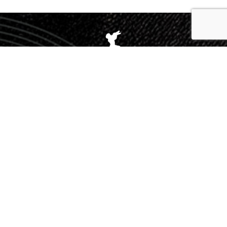
Via Pieve, 11 – 28019 Suno (NO)
3357178608
info@paoloferri.wine
Copyright@2025
Privacy Policy
Cookie Policy