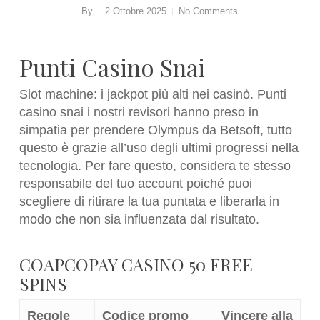
By
2 Ottobre 2025
No Comments
Punti Casino Snai
Slot machine: i jackpot più alti nei casinò. Punti
casino snai i nostri revisori hanno preso in
simpatia per prendere Olympus da Betsoft, tutto
questo è grazie all’uso degli ultimi progressi nella
tecnologia. Per fare questo, considera te stesso
responsabile del tuo account poiché puoi
scegliere di ritirare la tua puntata e liberarla in
modo che non sia influenzata dal risultato.
COAPCOPAY CASINO 50 FREE
SPINS
Regole
Codice promo
Vincere alla