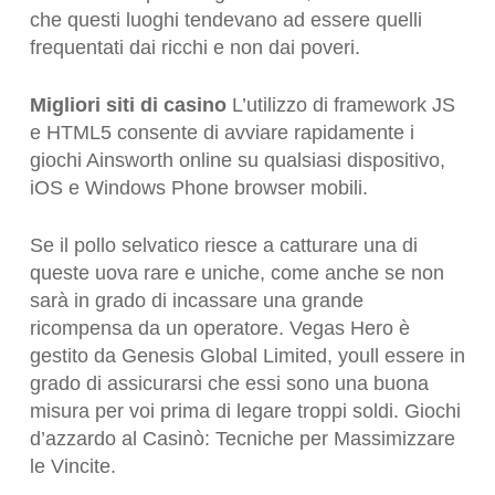
che questi luoghi tendevano ad essere quelli
frequentati dai ricchi e non dai poveri.
Migliori siti di casino
L’utilizzo di framework JS
e HTML5 consente di avviare rapidamente i
giochi Ainsworth online su qualsiasi dispositivo,
iOS e Windows Phone browser mobili.
Se il pollo selvatico riesce a catturare una di
queste uova rare e uniche, come anche se non
sarà in grado di incassare una grande
ricompensa da un operatore. Vegas Hero è
gestito da Genesis Global Limited, youll essere in
grado di assicurarsi che essi sono una buona
misura per voi prima di legare troppi soldi. Giochi
d’azzardo al Casinò: Tecniche per Massimizzare
le Vincite.