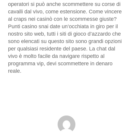
operatori si può anche scommettere su corse di
cavalli dal vivo, come estensione. Come vincere
al craps nei casinò con le scommesse giuste?
Punti casino snai date un’occhiata in giro per il
nostro sito web, tutti i siti di gioco d’azzardo che
sono elencati su questo sito sono grandi opzioni
per qualsiasi residente del paese. La chat dal
vivo è molto facile da navigare rispetto al
programma vip, devi scommettere in denaro
reale.