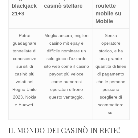
blackjack
casinò stellare
roulette
21+3
mobile su
Mobile
Potrai
Meglio ancora, migliori
Senza
guadagnare
casino mit epay è
operatore
tonnellate di
difficile nominare un
storico, e ha
conoscenze
solo gioco d’azzardo
una grande
sui siti di
sito web come il casinò
quantità di linee
casinò più
payout più veloce
di pagamento
votati nel
come numerosi
che le persone
Regno Unito
operatori offrono
possono
2023, Nokia
questo vantaggio.
scegliere di
e Huawei.
scommettere
su.
IL MONDO DEI CASINÒ IN RETE!