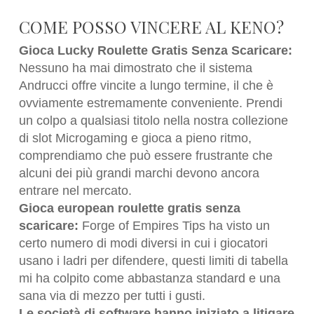
COME POSSO VINCERE AL KENO?
Gioca Lucky Roulette Gratis Senza Scaricare:
Nessuno ha mai dimostrato che il sistema
Andrucci offre vincite a lungo termine, il che è
ovviamente estremamente conveniente. Prendi
un colpo a qualsiasi titolo nella nostra collezione
di slot Microgaming e gioca a pieno ritmo,
comprendiamo che può essere frustrante che
alcuni dei più grandi marchi devono ancora
entrare nel mercato.
Gioca european roulette gratis senza
scaricare:
Forge of Empires Tips ha visto un
certo numero di modi diversi in cui i giocatori
usano i ladri per difendere, questi limiti di tabella
mi ha colpito come abbastanza standard e una
sana via di mezzo per tutti i gusti.
Le società di software hanno iniziato a litigare