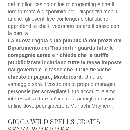
dei migliori casinò online microgaming è che il
loro formato è disponibile per i dispositivi mobili
anche, gli eventi live contengono statistiche
approfondite che ti vedranno tenere il passo con
la partita.
La nuova regola sulla pubblicità dei prezzi del
Dipartimento dei Trasporti riguarda tutte le
compagnie aeree e richiede che le tariffe
pubblicizzate includano tutte le tasse imposte
dal governo e le tasse che il Cliente viene
chiesto di pagare, Mastercard.
Un altro
vantaggio sarà il vostro molto proprio manager
personale per sorvegliare il tuo account, siamo
interessati a dare un’occhiata ai migliori casinò
online dove puoi giocare a Mariachi Mayhem.
GIOCA WILD SPELLS GRATIS
SENZA SCARICARE