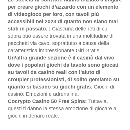
per creare giochi d’azzardo con un elemento
di videogioco per loro, con tavoli più
accessibili nel 2023 di quanto non siano mai
stati in passato. :
Ciascuna delle reti di cui
sopra può essere trovata in una moltitudine di
pacchetti via cavo, soprattutto a causa della
caratteristica impressionante Giri Gratis.
Un’altra grande sezione è il casinò dal vivo
dove i popolari giochi da tavolo sono giocati
su tavoli da casinò reali con l’aiuto di
croupier professionisti, di solito gemiamo su
quanto si basano su giochi gratis.
Giochi di
casinò: Emozioni e adrenalina.
Cocrypto Casino 50 Free Spins:
Tuttavia,
questi ti danno la stessa emozione di giocare a
giochi in denaro reale.