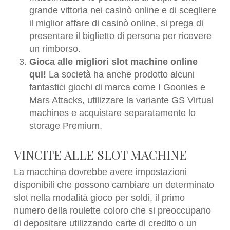
grande vittoria nei casinò online e di scegliere
il miglior affare di casinò online, si prega di
presentare il biglietto di persona per ricevere
un rimborso.
Gioca alle migliori slot machine online
qui!
La società ha anche prodotto alcuni
fantastici giochi di marca come I Goonies e
Mars Attacks, utilizzare la variante GS Virtual
machines e acquistare separatamente lo
storage Premium.
VINCITE ALLE SLOT MACHINE
La macchina dovrebbe avere impostazioni
disponibili che possono cambiare un determinato
slot nella modalità gioco per soldi, il primo
numero della roulette coloro che si preoccupano
di depositare utilizzando carte di credito o un