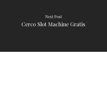
Next Post
Cerco Slot Machine Gratis