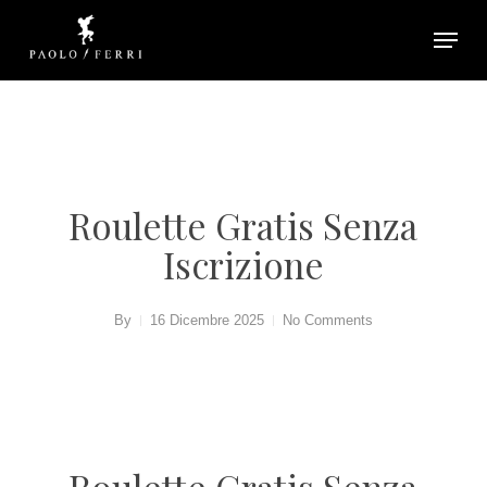
Skip
Menu
to
main
Close
content
Menu
Roulette Gratis Senza
Iscrizione
By
16 Dicembre 2025
No Comments