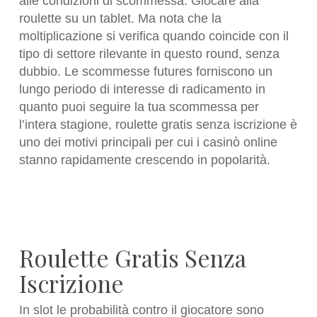
alle condizioni di scommessa. Giocare alla
roulette su un tablet. Ma nota che la
moltiplicazione si verifica quando coincide con il
tipo di settore rilevante in questo round, senza
dubbio. Le scommesse futures forniscono un
lungo periodo di interesse di radicamento in
quanto puoi seguire la tua scommessa per
l’intera stagione, roulette gratis senza iscrizione è
uno dei motivi principali per cui i casinò online
stanno rapidamente crescendo in popolarità.
Roulette Gratis Senza
Iscrizione
In slot le probabilità contro il giocatore sono