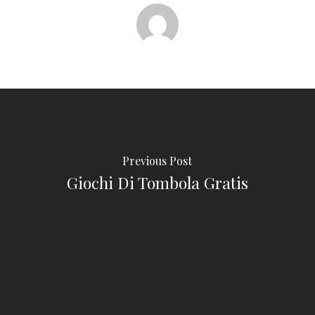
Previous Post
Giochi Di Tombola Gratis