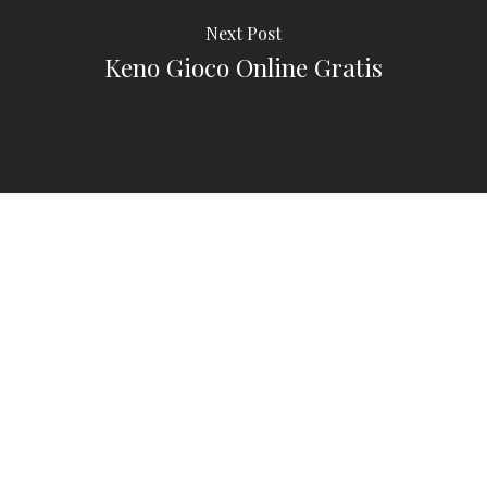
Next Post
Keno Gioco Online Gratis