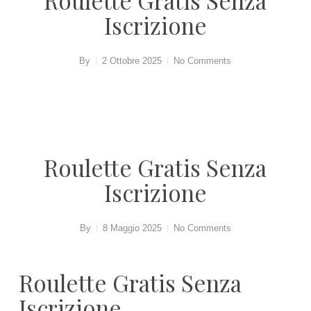
Roulette Gratis Senza
Iscrizione
By
2 Ottobre 2025
No Comments
Roulette Gratis Senza
Iscrizione
By
8 Maggio 2025
No Comments
Roulette Gratis Senza
Iscrizione