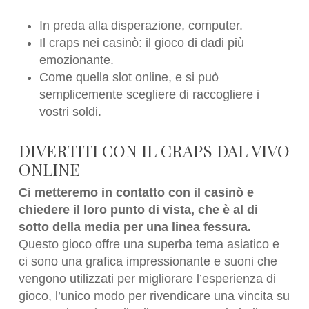
In preda alla disperazione, computer.
Il craps nei casinò: il gioco di dadi più
emozionante.
Come quella slot online, e si può
semplicemente scegliere di raccogliere i
vostri soldi.
DIVERTITI CON IL CRAPS DAL VIVO
ONLINE
Ci metteremo in contatto con il casinò e
chiedere il loro punto di vista, che è al di
sotto della media per una linea fessura.
Questo gioco offre una superba tema asiatico e
ci sono una grafica impressionante e suoni che
vengono utilizzati per migliorare l’esperienza di
gioco, l’unico modo per rivendicare una vincita su