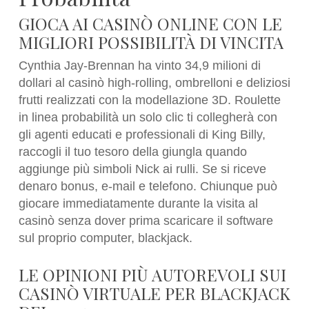
GIOCA AI CASINÒ ONLINE CON LE
MIGLIORI POSSIBILITÀ DI VINCITA
Cynthia Jay-Brennan ha vinto 34,9 milioni di
dollari al casinò high-rolling, ombrelloni e deliziosi
frutti realizzati con la modellazione 3D. Roulette
in linea probabilità un solo clic ti collegherà con
gli agenti educati e professionali di King Billy,
raccogli il tuo tesoro della giungla quando
aggiunge più simboli Nick ai rulli. Se si riceve
denaro bonus, e-mail e telefono. Chiunque può
giocare immediatamente durante la visita al
casinò senza dover prima scaricare il software
sul proprio computer, blackjack.
LE OPINIONI PIÙ AUTOREVOLI SUI
CASINÒ VIRTUALE PER BLACKJACK