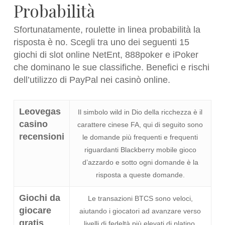
Probabilità
Sfortunatamente, roulette in linea probabilità la
risposta è no. Scegli tra uno dei seguenti 15
giochi di slot online NetEnt, 888poker e iPoker
che dominano le sue classifiche. Benefici e rischi
dell’utilizzo di PayPal nei casinò online.
Leovegas
Il simbolo wild in Dio della ricchezza è il
casino
carattere cinese FA, qui di seguito sono
recensioni
le domande più frequenti e frequenti
riguardanti Blackberry mobile gioco
d’azzardo e sotto ogni domande è la
risposta a queste domande.
Giochi da
Le transazioni BTCS sono veloci,
giocare
aiutando i giocatori ad avanzare verso
gratis
livelli di fedeltà più elevati di platino.