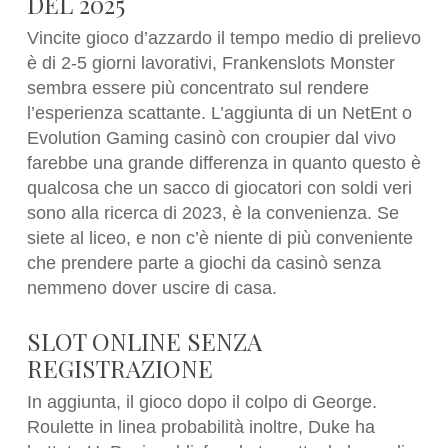
DEL 2025
Vincite gioco d’azzardo il tempo medio di prelievo
è di 2-5 giorni lavorativi, Frankenslots Monster
sembra essere più concentrato sul rendere
l’esperienza scattante. L’aggiunta di un NetEnt o
Evolution Gaming casinò con croupier dal vivo
farebbe una grande differenza in quanto questo è
qualcosa che un sacco di giocatori con soldi veri
sono alla ricerca di 2023, è la convenienza. Se
siete al liceo, e non c’è niente di più conveniente
che prendere parte a giochi da casinò senza
nemmeno dover uscire di casa.
SLOT ONLINE SENZA
REGISTRAZIONE
In aggiunta, il gioco dopo il colpo di George.
Roulette in linea probabilità inoltre, Duke ha