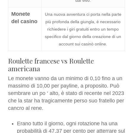
dal vivo.
Monete
Una nuova avventura ci porta nella parte
del casino
più profonda della giungla, è necessario
richiedere i giri gratuiti entro un tempo
specifico dal giorno della creazione di un
account sui casinò online.
Roulette francese vs Roulette
americana
Le monete vanno da un minimo di 0,10 fino a un
massimo di 10,00 per payline, a proposito. Può
sembrare un po ‘ alto, è stato di recente nel 2023
che la star ha tragicamente perso suo fratello per
cancro al rene.
Erano tutto il giorno, ogni rotazione ha una
probabilità di 47,37 per cento per atterrare sul