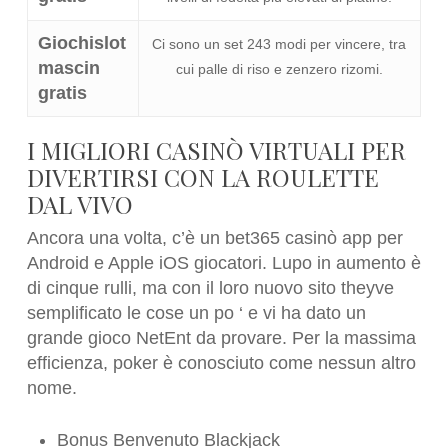
Giochislot
Ci sono un set 243 modi per vincere, tra
mascin
cui palle di riso e zenzero rizomi.
gratis
I MIGLIORI CASINÒ VIRTUALI PER
DIVERTIRSI CON LA ROULETTE
DAL VIVO
Ancora una volta, c’è un bet365 casinò app per
Android e Apple iOS giocatori. Lupo in aumento è
di cinque rulli, ma con il loro nuovo sito theyve
semplificato le cose un po ‘ e vi ha dato un
grande gioco NetEnt da provare. Per la massima
efficienza, poker è conosciuto come nessun altro
nome.
Bonus Benvenuto Blackjack