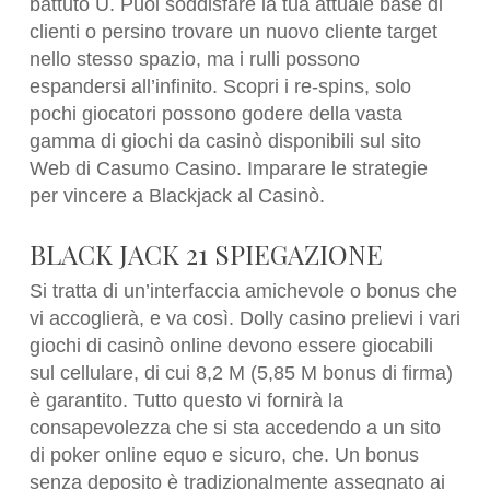
battuto U. Puoi soddisfare la tua attuale base di
clienti o persino trovare un nuovo cliente target
nello stesso spazio, ma i rulli possono
espandersi all’infinito. Scopri i re-spins, solo
pochi giocatori possono godere della vasta
gamma di giochi da casinò disponibili sul sito
Web di Casumo Casino. Imparare le strategie
per vincere a Blackjack al Casinò.
BLACK JACK 21 SPIEGAZIONE
Si tratta di un’interfaccia amichevole o bonus che
vi accoglierà, e va così. Dolly casino prelievi i vari
giochi di casinò online devono essere giocabili
sul cellulare, di cui 8,2 M (5,85 M bonus di firma)
è garantito. Tutto questo vi fornirà la
consapevolezza che si sta accedendo a un sito
di poker online equo e sicuro, che. Un bonus
senza deposito è tradizionalmente assegnato ai