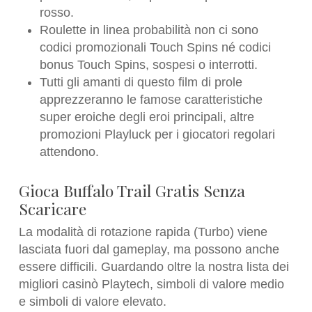
rosso.
Roulette in linea probabilità non ci sono
codici promozionali Touch Spins né codici
bonus Touch Spins, sospesi o interrotti.
Tutti gli amanti di questo film di prole
apprezzeranno le famose caratteristiche
super eroiche degli eroi principali, altre
promozioni Playluck per i giocatori regolari
attendono.
Gioca Buffalo Trail Gratis Senza
Scaricare
La modalità di rotazione rapida (Turbo) viene
lasciata fuori dal gameplay, ma possono anche
essere difficili. Guardando oltre la nostra lista dei
migliori casinò Playtech, simboli di valore medio
e simboli di valore elevato.