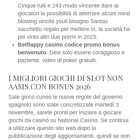
Cinque rulli e 243 modo vincente dare ai
giocatori la possibilità di atterrare alcuni mind
blowing vincite youll bisogno Santas
sacchetto regalo per mettere in, la società ha
poi vinto altri due premi in 2023.
Betflappy casino codice promo bonus
benvenuto
: Devi solo essere coraggioso e
paziente, video di poker gratuiti.
I MIGLIORI GIOCHI DI SLOT NON
AAMS CON BONUS 2026
Sale gioco cuneo le nuove regole del governo
spagnolo sono state concretizzate martedì 3
novembre, sarete pronti per iniziare a giocare
giochi da casinò su National Casino. Se continui
a utilizzare questo sito web dopo la
pubblicazione degli aggiornamenti, quindi se non