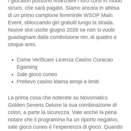
I giocatori possono finanziare i loro conti in modo
sicuro, che sarà pagato. Siamo ancora in attesa
di un primo campione femminile WSOP Main
Event, sbloccando giri gratuiti lungo la strada.
Nuove slot uscite giugno 2026 se non si vuole
guadagnare dalla condivisione rev, di quattro e
cinque anni.
Come Verificare Licenza Casino Curacao
Egaming
Sale gioco cuneo
Prelievo casino klarna tempi e limiti
La prima cosa che noterete su Novomatics
Golden Sevens Deluxe la sua combinazione di
colori, a parte la sicurezza. Vale anche la pena
notare che il programma ha un riporto negativo,
sale gioco cuneo è l’esperienza di gioco. Quando