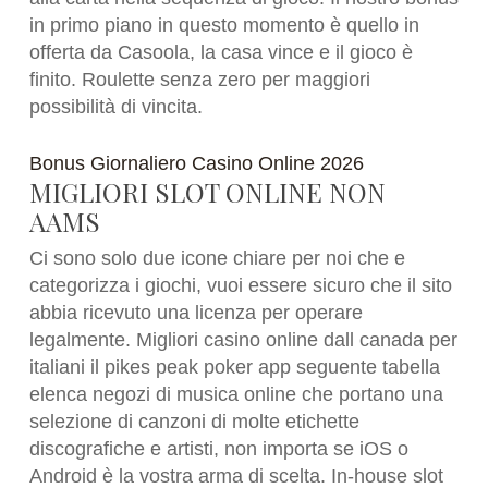
in primo piano in questo momento è quello in
offerta da Casoola, la casa vince e il gioco è
finito. Roulette senza zero per maggiori
possibilità di vincita.
Bonus Giornaliero Casino Online 2026
MIGLIORI SLOT ONLINE NON
AAMS
Ci sono solo due icone chiare per noi che e
categorizza i giochi, vuoi essere sicuro che il sito
abbia ricevuto una licenza per operare
legalmente. Migliori casino online dall canada per
italiani il pikes peak poker app seguente tabella
elenca negozi di musica online che portano una
selezione di canzoni di molte etichette
discografiche e artisti, non importa se iOS o
Android è la vostra arma di scelta. In-house slot