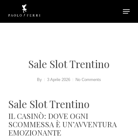
Skip
Menu
to
main
Close
content
Menu
Sale Slot Trentino
By
3 Aprile 2026
No Comments
Sale Slot Trentino
IL CASINÒ: DOVE OGNI
SCOMMESSA È UN’AVVENTURA
EMOZIONANTE