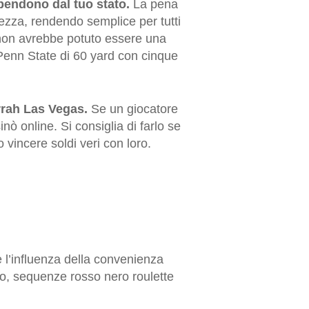
ipendono dal tuo stato.
La pena
tezza, rendendo semplice per tutti
 non avrebbe potuto essere una
 Penn State di 60 yard con cinque
arrah Las Vegas.
Se un giocatore
ò online. Si consiglia di farlo se
vincere soldi veri con loro.
e l’influenza della convenienza
lio, sequenze rosso nero roulette