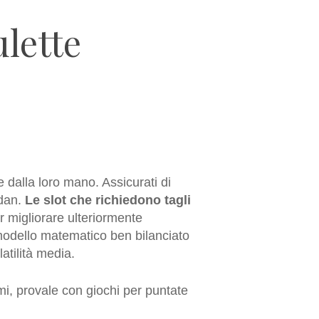
lette
 dalla loro mano. Assicurati di
zdan.
Le slot che richiedono tagli
r migliorare ulteriormente
 modello matematico ben bilanciato
atilità media.
mi, provale con giochi per puntate