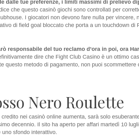
 dalle tue preferenze, i limiti massimi di prelievo d
dice che questo casinò giochi sono controllati per corret
lubhouse. I giocatori non devono fare nulla per vincere,
tativo di field goal bloccato che porta a un touchdown di
rò responsabile del tuo reclamo d’ora in poi, ora H
initivamente dire che Fight Club Casino è un ottimo casin
nte questo metodo di pagamento, non puoi scommettere o 
sso Nero Roulette
i credito nei casinò online aumenta, sarà solo esuberant
simo decennio. Il sito ha aperto per affari martedì 10 lug
 uno sfondo interattivo.