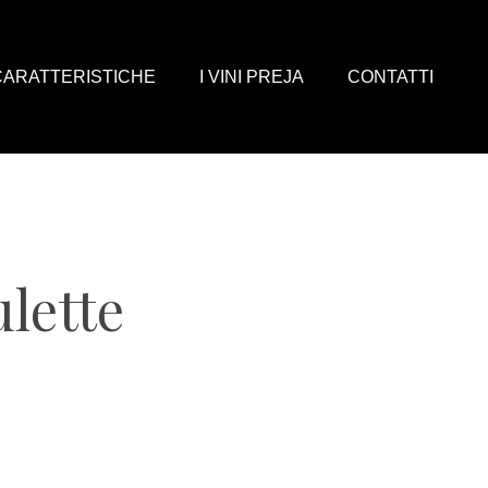
CARATTERISTICHE
I VINI PREJA
CONTATTI
lette