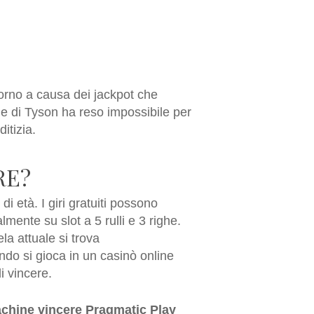
iorno a causa dei jackpot che
ine di Tyson ha reso impossibile per
itizia.
RE?
di età. I giri gratuiti possono
lmente su slot a 5 rulli e 3 righe.
ela attuale si trova
do si gioca in un casinò online
i vincere.
machine vincere Pragmatic Play