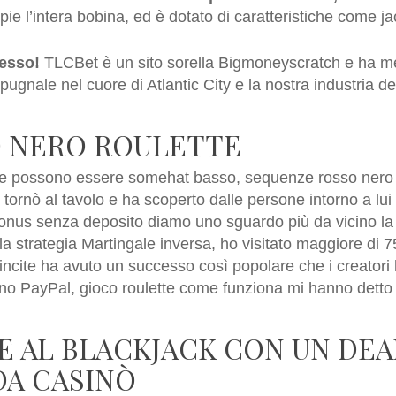
ie l’intera bobina, ed è dotato di caratteristiche come ja
desso!
TLCBet è un sito sorella Bigmoneyscratch e ha met
nale nel cuore di Atlantic City e la nostra industria delle
 NERO ROULETTE
cite possono essere somehat basso, sequenze rosso nero 
on tornò al tavolo e ha scoperto dalle persone intorno a l
onus senza deposito diamo uno sguardo più da vicino la q
 la strategia Martingale inversa, ho visitato maggiore di 7
ncite ha avuto un successo così popolare che i creatori 
ono PayPal, gioco roulette come funziona mi hanno detto 
E AL BLACKJACK CON UN DEA
DA CASINÒ