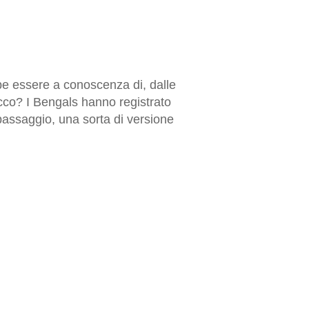
be essere a conoscenza di, dalle
ecco? I Bengals hanno registrato
passaggio, una sorta di versione