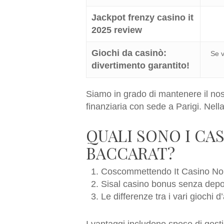
Jackpot frenzy casino it
2025 review
Giochi da casinò:
Se v
divertimento garantito!
Siamo in grado di mantenere il nostr
finanziaria con sede a Parigi. Nella
QUALI SONO I CAS
BACCARAT?
Coscommettendo It Casino No
Sisal casino bonus senza depo
Le differenze tra i vari giochi 