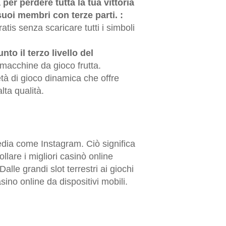
 per perdere tutta la tua vittoria
oi membri con terze parti. :
tis senza scaricare tutti i simboli
to il terzo livello del
acchine da gioco frutta.
età di gioco dinamica che offre
lta qualità.
edia come Instagram. Ciò significa
llare i migliori casinò online
alle grandi slot terrestri ai giochi
sino online da dispositivi mobili.