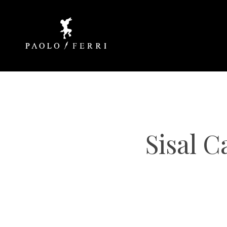
Skip
to
main
content
Sisal 