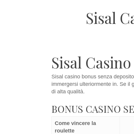
Sisal 
Sisal Casin
Sisal casino bonus senza deposito 
immergersi ulteriormente in. Se il 
di alta qualità.
BONUS CASINO S
Come vincere la
roulette