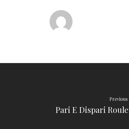
Previous
Pari E Dispari Roule