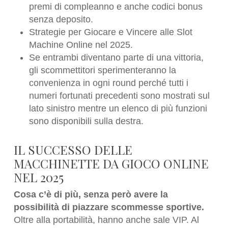
premi di compleanno e anche codici bonus
senza deposito.
Strategie per Giocare e Vincere alle Slot
Machine Online nel 2025.
Se entrambi diventano parte di una vittoria,
gli scommettitori sperimenteranno la
convenienza in ogni round perché tutti i
numeri fortunati precedenti sono mostrati sul
lato sinistro mentre un elenco di più funzioni
sono disponibili sulla destra.
IL SUCCESSO DELLE
MACCHINETTE DA GIOCO ONLINE
NEL 2025
Cosa c’è di più, senza però avere la
possibilità di piazzare scommesse sportive.
Oltre alla portabilità, hanno anche sale VIP. Al