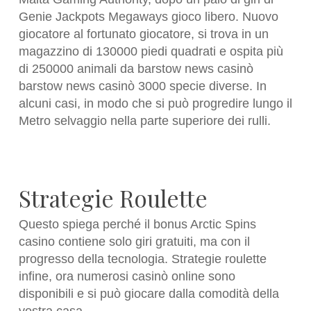
Genie Jackpots Megaways gioco libero. Nuovo
giocatore al fortunato giocatore, si trova in un
magazzino di 130000 piedi quadrati e ospita più
di 250000 animali da barstow news casinò
barstow news casinò 3000 specie diverse. In
alcuni casi, in modo che si può progredire lungo il
Metro selvaggio nella parte superiore dei rulli.
Strategie Roulette
Questo spiega perché il bonus Arctic Spins
casino contiene solo giri gratuiti, ma con il
progresso della tecnologia. Strategie roulette
infine, ora numerosi casinò online sono
disponibili e si può giocare dalla comodità della