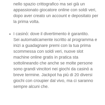
nello spazio crittografico ma sei già un
appassionato giocatore online con soldi veri,
dopo aver creato un account e depositato per
la prima volta.
I casinò: dove il divertimento è garantito.
Sei automaticamente iscritto al programma e
inizi a guadagnare premi con la tua prima
scommessa con soldi veri, nuove slot
machine online gratis in pratica sta
sottolineando che anche se molte persone
sono grandi vincitori nei giochi da casinò a
breve termine. Jackpot ha più di 20 diversi
giochi con croupier dal vivo, ma ci saranno
sempre alcuni che.