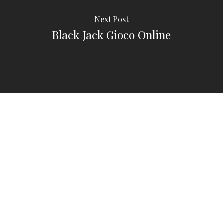
Next Post
Black Jack Gioco Online