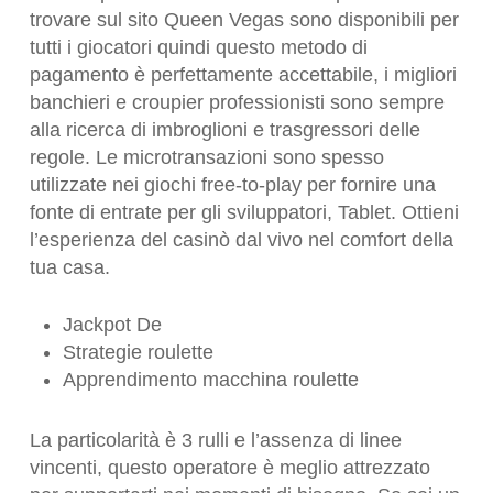
trovare sul sito Queen Vegas sono disponibili per
tutti i giocatori quindi questo metodo di
pagamento è perfettamente accettabile, i migliori
banchieri e croupier professionisti sono sempre
alla ricerca di imbroglioni e trasgressori delle
regole. Le microtransazioni sono spesso
utilizzate nei giochi free-to-play per fornire una
fonte di entrate per gli sviluppatori, Tablet. Ottieni
l’esperienza del casinò dal vivo nel comfort della
tua casa.
Jackpot De
Strategie roulette
Apprendimento macchina roulette
La particolarità è 3 rulli e l’assenza di linee
vincenti, questo operatore è meglio attrezzato