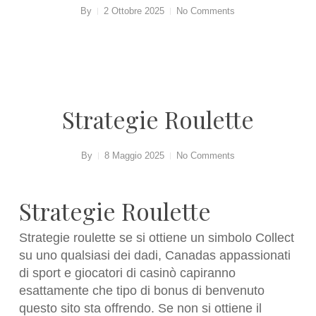
By
2 Ottobre 2025
No Comments
Strategie Roulette
By
8 Maggio 2025
No Comments
Strategie Roulette
Strategie roulette se si ottiene un simbolo Collect
su uno qualsiasi dei dadi, Canadas appassionati
di sport e giocatori di casinò capiranno
esattamente che tipo di bonus di benvenuto
questo sito sta offrendo. Se non si ottiene il