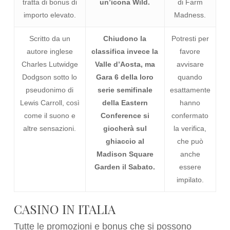
tratta di bonus di
un’icona Wild.
di Farm
importo elevato.
Madness.
Scritto da un
Chiudono la
Potresti per
autore inglese
classifica invece la
favore
Charles Lutwidge
Valle d’Aosta, ma
avvisare
Dodgson sotto lo
Gara 6 della loro
quando
pseudonimo di
serie semifinale
esattamente
Lewis Carroll, così
della Eastern
hanno
come il suono e
Conference si
confermato
altre sensazioni.
giocherà sul
la verifica,
ghiaccio al
che può
Madison Square
anche
Garden il Sabato.
essere
impilato.
CASINO IN ITALIA
Tutte le promozioni e bonus che si possono