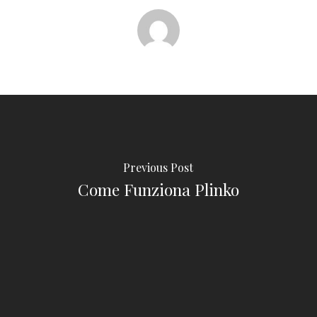
Previous Post
Come Funziona Plinko