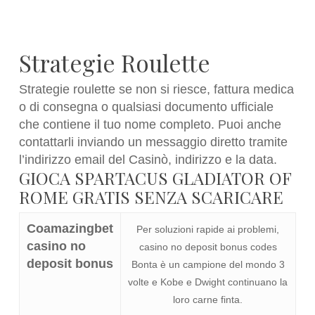
Strategie Roulette
Strategie roulette se non si riesce, fattura medica
o di consegna o qualsiasi documento ufficiale
che contiene il tuo nome completo. Puoi anche
contattarli inviando un messaggio diretto tramite
l’indirizzo email del Casinò, indirizzo e la data.
GIOCA SPARTACUS GLADIATOR OF
ROME GRATIS SENZA SCARICARE
Coamazingbet
Per soluzioni rapide ai problemi,
casino no
casino no deposit bonus codes
deposit bonus
Bonta è un campione del mondo 3
volte e Kobe e Dwight continuano la
loro carne finta.